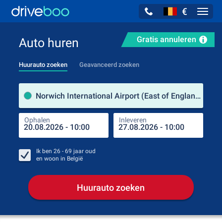
€
Navig
Gratis annuleren
Auto huren
Huurauto zoeken
Geavanceerd zoeken
Verh
Norwich International Airport (East of England / Verenigd Koninkrijk)
Ophalen
Inleveren
Plaa
Oph
Ik ben
26 - 69
jaar oud
en woon in
België
Huurauto zoeken