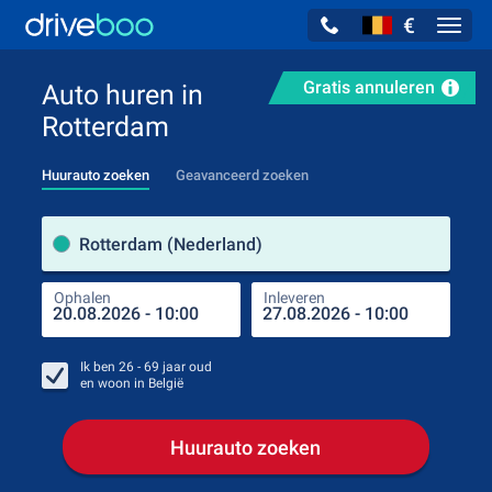
€
Navig
Gratis annuleren
Auto huren in
Rotterdam
Huurauto zoeken
Geavanceerd zoeken
Verh
Rotterdam (Nederland)
Ophalen
Inleveren
Plaa
Oph
Ik ben
26 - 69
jaar oud
en woon in
België
Huurauto zoeken