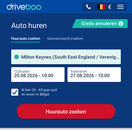
€
Navig
Gratis annuleren
Auto huren
Huurauto zoeken
Geavanceerd zoeken
Verh
Milton Keynes (South East England / Verenigd Koninkrijk)
Ophalen
Inleveren
Plaa
Oph
Ik ben
26 - 69
jaar oud
en woon in
België
Huurauto zoeken