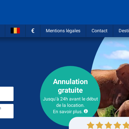
€
Mentions légales
Contact
Desti
Annulation
gratuite
Entrez le lieu de location
Jusqu'à 24h avant le début
de la location.
n
endroit de retour
En savoir plus.
récupération
Retour de la location