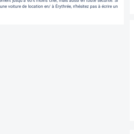
ement jusqu’á 60% moins cher, mais aussi en toute sécurité. Si
ne voiture de location en/ à Érythrée, n'hésitez pas à écrire un