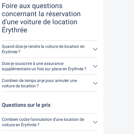
Foire aux questions
concernant la réservation
d'une voiture de location
Érythrée
Quand dois-je rendre la voiture de location en
Érythrée ?
En principe, tu peux rendre la voiture de location à
n'importe quel moment de la journée. Il est
Dois-je souscrire à une assurance
seulement important que tu ne rendes pas la
supplémentaire un fois sur place en Érythrée ?
voiture de location plus tard que le délai indiqué
Réserve de préférence l'assurance casco
lors de la réservation.
complète sans franchise par notre intermédiaire.
Combien de temps ai-je pour annuler une
Ainsi, tu n'auras pas besoin de souscrire une autre
voiture de location ?
assurance sur place.
Tu as jusqu'à 24 heures avant la location pour
annuler, pendant les heures d'ouverture de
Driveboo.
Questions sur le prix
Combien coûte l'annulation d'une location de
voiture en Érythrée ?
Jusqu'à 24 heures avant la location, l'annulation