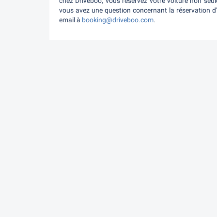
chez Driveboo, vous réservez votre voiture non seul
vous avez une question concernant la réservation d'u
email à
booking@driveboo.com
.