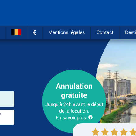
€
Mentions légales
Contact
Desti
Annulation
gratuite
prendre
Jusqu'à 24h avant le début
de la location.
n
endroit de retour
En savoir plus.
récupération
Retour de la location