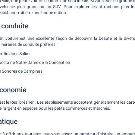
 ville, une petite voiture économique sera idéale. Si vous êtes en groupe o
 véhicule plus grand ou un SUV. Pour explorer les attractions plus loi
 4x4 pourrait être une bonne option.
e conduite
 voiture est une excellente façon de découvrir la beauté et la diversi
inéraires de conduite préférés:
milio Jose Salim
olitaine Notre-Dame de la Conception
s Sonores de Campinas
Économie
st le Real brésilien. Les établissements acceptent généralement les cartes
de l'argent en espèces pour les petits commerces et marchés.
atique
 offrir aux touristes, que vous soyez un amateur d'histoire, un amour