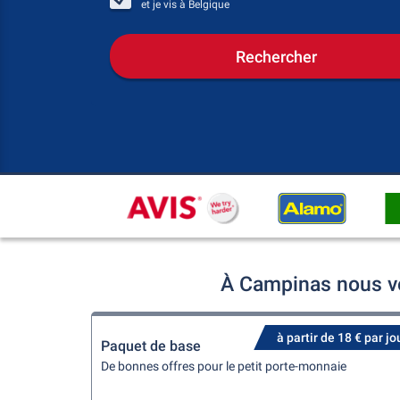
et je vis à
Belgique
Rechercher
À Campinas nous vo
à partir de 18 € par jo
Paquet de base
De bonnes offres pour le petit porte-monnaie