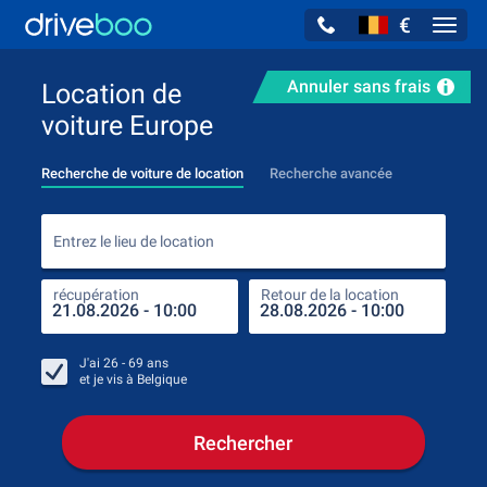
€
Navig
Annuler sans frais
Location de
voiture Europe
Recherche de voiture de location
Recherche avancée
Entr
Entrez le lieu de location
récupération
Retour de la location
endr
récu
J'ai
26 - 69
ans
et je vis à
Belgique
Rechercher