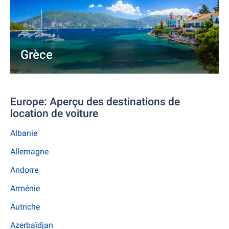
Grèce
Europe: Aperçu des destinations de
location de voiture
Albanie
Allemagne
Andorre
Arménie
Autriche
Azerbaïdjan