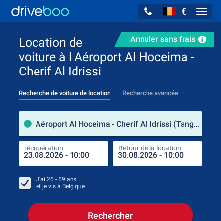
€
Navig
Annuler sans frais
Location de
voiture à l Aéroport Al Hoceima -
Cherif Al Idrissi
Recherche de voiture de location
Recherche avancée
pre
Aéroport Al Hoceima - Cherif Al Idrissi (Tanger-Tétouan-Al Hoceïma / Maroc)
récupération
Retour de la location
endr
récu
J'ai
26 - 69
ans
et je vis à
Belgique
Rechercher