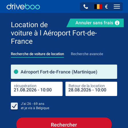
€
Navig
Annuler sans frais
Location de
voiture à l Aéroport Fort-de-
France
Recherche de voiture de location
Recherche avancée
pre
Aéroport Fort-de-France (Martinique)
récupération
Retour de la location
endr
récu
J'ai
26 - 69
ans
et je vis à
Belgique
Rechercher