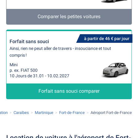
Comparer les petites voitures
à partir de 46 € par jour
Forfait sans souci
Ainsi, rien ne peut aller de travers - insouciance et tout
compris !
Mini
p. ex. FIAT 500
10 Jours de 31.01 - 10.02.2027
Forfait sans souci comparer
ation
Caraïbes
Martinique
Fort-de-France
Aéroport Fort-de-France
Location de voiture à l'aéroport de Fort-