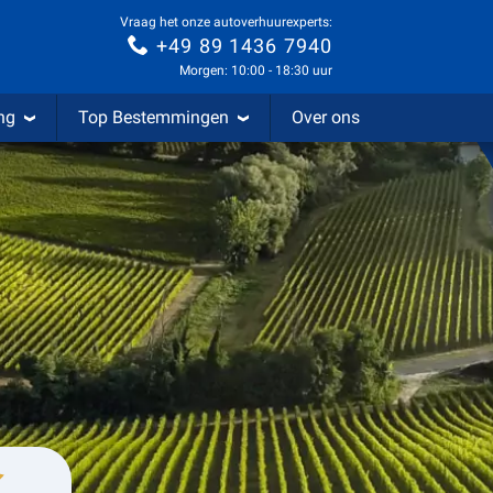
Vraag het onze autoverhuurexperts:
+49 89 1436 7940
Morgen: 10:00 - 18:30 uur
ng
Top Bestemmingen
Over ons