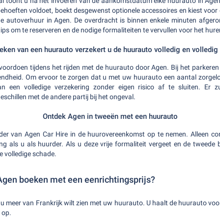
al toont u na het invoeren van de aankomstdatum elke huurauto in Agen
hoeften voldoet, boekt desgewenst optionele accessoires en kiest voor e
de autoverhuur in Agen. De overdracht is binnen enkele minuten afge
ips om te reserveren en de nodige formaliteiten te vervullen voor het hur
oeken van een huurauto verzekert u de huurauto volledig en volledig
voordoen tijdens het rijden met de huurauto door Agen. Bij het parkeren 
endheid. Om ervoor te zorgen dat u met uw huurauto een aantal zorge
 een volledige verzekering zonder eigen risico af te sluiten. Er z
schillen met de andere partij bij het ongeval.
Ontdek Agen in tweeën met een huurauto
rder van Agen Car Hire in de huurovereenkomst op te nemen. Alleen con
ng als u als huurder. Als u deze vrije formaliteit vergeet en de tweede
e volledige schade.
Agen boeken met een eenrichtingsprijs?
 u meer van Frankrijk wilt zien met uw huurauto. U haalt de huurauto voor
 op.