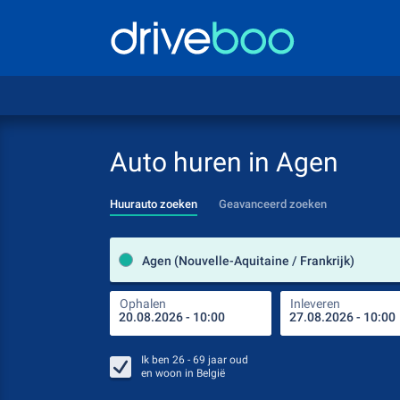
Auto huren in Agen
Huurauto zoeken
Geavanceerd zoeken
Agen (Nouvelle-Aquitaine / Frankrijk)
Ophalen
Inleveren
Ik ben
26 - 69
jaar oud
en woon in
België