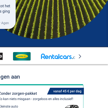
ot het
s ging
r Agen
ngen aan
vanaf 45 € per dag
Zonder zorgen-pakket
o kan niets misgaan - zorgeloos en alles inclusief!
leinste auto