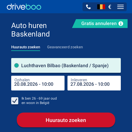
€
Navig
Gratis annuleren
Auto huren
Baskenland
Huurauto zoeken
Geavanceerd zoeken
Verh
Luchthaven Bilbao (Baskenland / Spanje)
Ophalen
Inleveren
Plaa
Oph
Ik ben
26 - 69
jaar oud
en woon in
België
Huurauto zoeken