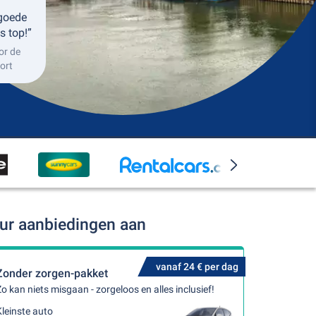
 goede
s top!”
or de
ort
uur aanbiedingen aan
vanaf 24 € per dag
Zonder zorgen-pakket
o kan niets misgaan - zorgeloos en alles inclusief!
leinste auto