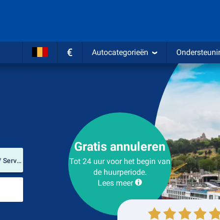
€
Autocategorieën
Ondersteuni
Gratis annuleren
Verhuurlocatie
Belgrado Nikola Tesla Airport (Grad Beograd / Servië)
Tot 24 uur voor het begin van
de huurperiode.
Lees meer
Plaats voor teruggave
Ophalen
Inleveren