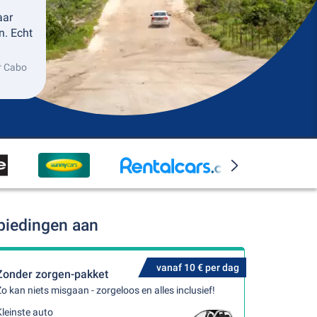
aar
n. Echt
r Cabo
biedingen aan
vanaf 10 € per dag
Zonder zorgen-pakket
o kan niets misgaan - zorgeloos en alles inclusief!
leinste auto