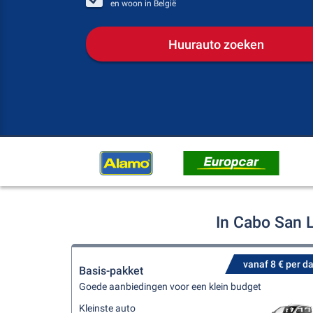
en woon in
België
Huurauto zoeken
In Cabo San 
vanaf 8 € per d
Basis-pakket
Goede aanbiedingen voor een klein budget
Kleinste auto