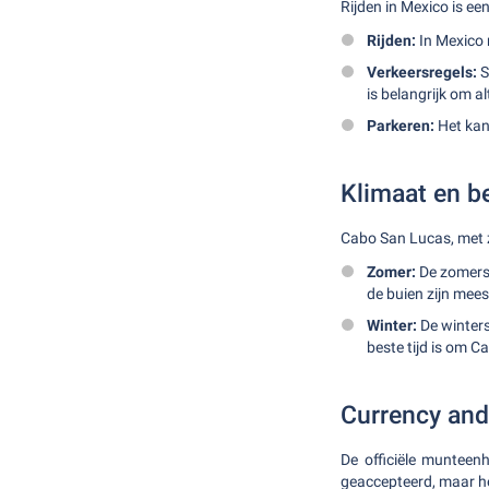
Rijden in Mexico is ee
Rijden:
In Mexico r
Verkeersregels:
S
is belangrijk om alt
Parkeren:
Het kan 
Klimaat en be
Cabo San Lucas, met zi
Zomer:
De zomers 
de buien zijn meest
Winter:
De winters
beste tijd is om 
Currency an
De officiële muntee
geaccepteerd, maar het