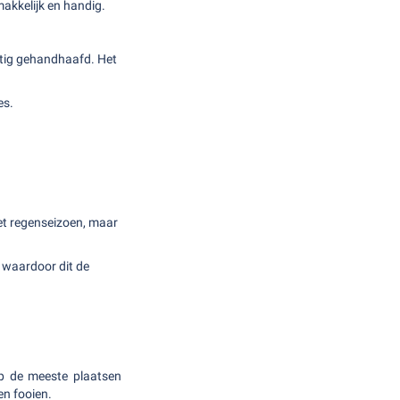
makkelijk en handig.
stig gehandhaafd. Het
es.
et regenseizoen, maar
 waardoor dit de
p de meeste plaatsen
en fooien.