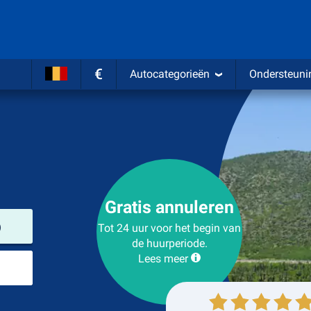
€
Autocategorieën
Ondersteuni
Gratis annuleren
Verhuurlocatie
)
Tot 24 uur voor het begin van
de huurperiode.
Lees meer
Plaats voor teruggave
Ophalen
Inleveren