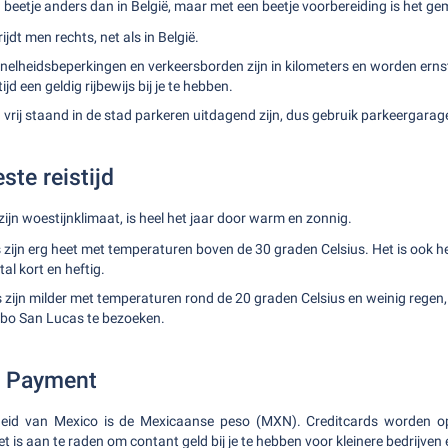
n beetje anders dan in België, maar met een beetje voorbereiding is het ge
ijdt men rechts, net als in België.
nelheidsbeperkingen en verkeersborden zijn in kilometers en worden ern
ijd een geldig rijbewijs bij je te hebben.
vrij staand in de stad parkeren uitdagend zijn, dus gebruik parkeergarag
ste reistijd
jn woestijnklimaat, is heel het jaar door warm en zonnig.
zijn erg heet met temperaturen boven de 30 graden Celsius. Het is ook h
al kort en heftig.
 zijn milder met temperaturen rond de 20 graden Celsius en weinig regen,
Cabo San Lucas te bezoeken.
d Payment
nheid van Mexico is de Mexicaanse peso (MXN). Creditcards worden o
 is aan te raden om contant geld bij je te hebben voor kleinere bedrijven 