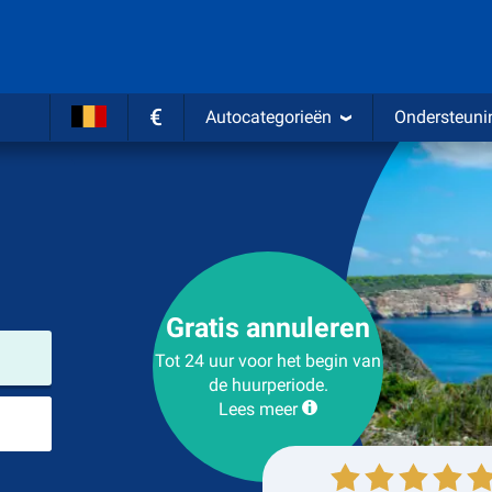
€
Autocategorieën
Ondersteuni
Gratis annuleren
Verhuurlocatie
Tot 24 uur voor het begin van
de huurperiode.
Lees meer
Plaats voor teruggave
Ophalen
Inleveren