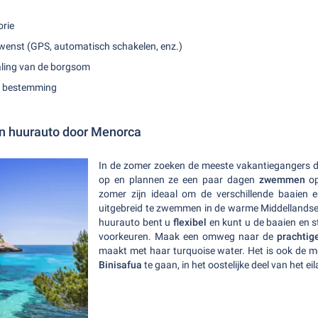
orie
 wenst (GPS, automatisch schakelen, enz.)
taling van de borgsom
an bestemming
n huurauto door Menorca
In de zomer zoeken de meeste vakantiegangers 
op en plannen ze een paar dagen
zwemmen
o
zomer zijn ideaal om de verschillende baaien 
uitgebreid te zwemmen in de warme Middellandse
huurauto bent u
flexibel
en kunt u de baaien en 
voorkeuren. Maak een omweg naar de
prachtig
maakt met haar turquoise water. Het is ook de 
Binisafua
te gaan, in het oostelijke deel van het ei