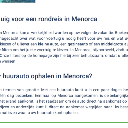
tuig voor een rondreis in Menorca
in Menorca kan al werkelijkheid worden op uw volgende vakantie. Boeken
nagedacht over wat voor voertuig u nodig heeft voor uw reis en wat uw
kiezen of u liever een
kleine auto
, een
gezinsauto
of een
middelgrote
a
filters om het juiste voertuig te kiezen. In Menorca, bijvoorbeeld, vindt
 Onze filters op de homepage zijn hierbij zeer behulpzaam, omdat u alle
e wensen.
 huurauto ophalen in Menorca?
in termen van grootte. Met een huurauto kunt u in een paar dagen
he
één dag bezoeken. Eenmaal op Menorca aangekomen, is de belangrijk
 het eiland aankomt, is het raadzaam om de auto direct na aankomst op 
prijzen en anderzijds kunt U direct na aankomst wegrijden naar Uw bes
alternatieven waar u uw huurauto kunt ophalen.