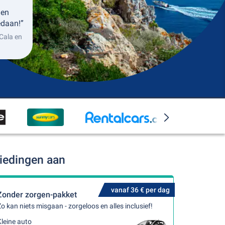
 en
edaan!”
Cala en
biedingen aan
vanaf 36 € per dag
Zonder zorgen-pakket
o kan niets misgaan - zorgeloos en alles inclusief!
leine auto