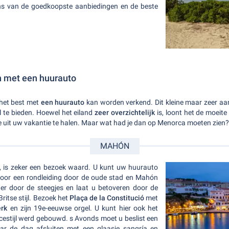
ij ons van de goedkoopste aanbiedingen en de beste
 met een huurauto
 het best met
een huurauto
kan worden verkend. Dit kleine maar zeer aant
l te bieden. Hoewel het eiland
zeer overzichtelijk
is, loont het de moeit
e uit uw vakantie te halen. Maar wat had je dan op Menorca moeten zien?
MAHÓN
, is zeker een bezoek waard. U kunt uw huurauto
voor een rondleiding door de oude stad en Mahón
ter door de steegjes en laat u betoveren door de
ritse stijl. Bezoek het
Plaça de la Constitució
met
rk
en zijn 19e-eeuwse orgel. U kunt hier ook het
cestijl werd gebouwd. s Avonds moet u beslist een
r de dag afsluiten met een glaasje sangría en