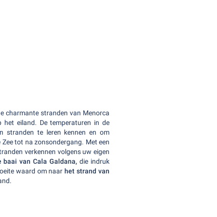
de charmante stranden van Menorca
p het eiland. De temperaturen in de
en stranden te leren kennen en om
 Zee tot na zonsondergang. Met een
stranden verkennen volgens uw eigen
e baai van Cala Galdana,
die indruk
moeite waard om naar
het strand van
land.