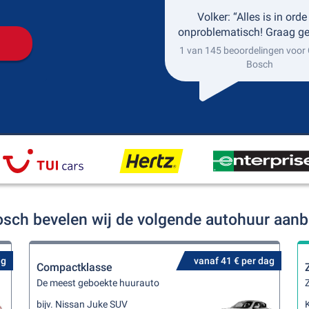
Volker: “Alles is in orde
onproblematisch! Graag g
1 van 145 beoordelingen voor 
Bosch
osch bevelen wij de volgende autohuur aan
ag
vanaf 41 € per dag
Compactklasse
De meest geboekte huurauto
Z
bijv. Nissan Juke SUV
K