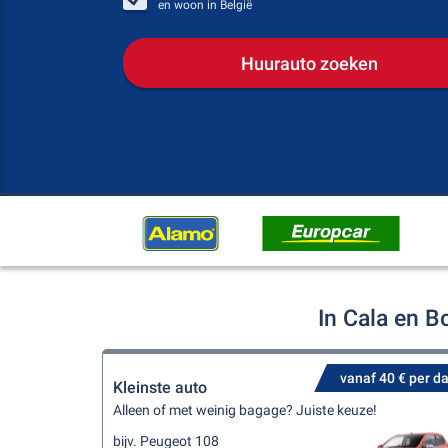
en woon in
België
Huurauto zoeken
In Cala en B
vanaf 40 € per d
Kleinste auto
Alleen of met weinig bagage? Juiste keuze!
bijv. Peugeot 108