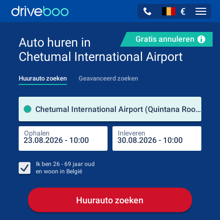
€
Navig
Gratis annuleren
Auto huren in
Chetumal International Airport
Huurauto zoeken
Geavanceerd zoeken
Verh
Chetumal International Airport (Quintana Roo / Mexico)
Ophalen
Inleveren
Plaa
Oph
Ik ben
26 - 69
jaar oud
en woon in
België
Huurauto zoeken