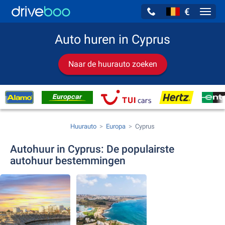
€
Navig
Auto huren in Cyprus
Naar de huurauto zoeken
Huurauto
Europa
Cyprus
Autohuur in Cyprus: De populairste
autohuur bestemmingen