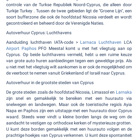
controle van de Turkse Republiek Noord-Cyprus, die alleen door
Turkije Turkey . Tussen de twee gebieden ligt de "Groene Lijn", een
soort bufferzone die ook de hoofdstad Nicosia verdeelt en wordt
gecontroleerd en beheerd door de Verenigde Naties.
Autoverhuur Cyprus: Luchthavens
Aanduiding luchthaven IATA-code >
Larnaca Luchthaven
LCA
Airport Paphos
PFO Meestal komt u met het vliegtuig aan op
Cyprus. Op beide luchthavens vermeld, hebt u een ruime keuze
van grote auto huren aanbiedingen tegen een geweldige prijs. Als
u niet met het vliegtuig wilt aankomen is er ook de mogelijkheid om
de veerboot te nemen vanuit Griekenland of Israël naar Cyprus.
Autoverhuur in de grootste steden van Cyprus
De grote steden zoals de hoofdstad Nicosia, Limassol en
Larnaka
zijn snel en gemakkelijk te bereiken met een huurauto via
snelwegen en landwegen. Maar ook de toeristische regio's Ayia
Napa en Paphos zijn een uitstapje met een huurauto door Cyprus
waard. Steeds weer vindt u kleine borden langs de weg om de
aandacht te vestigen op orthodoxe kerken of mysterieuze grotten.
U kunt deze borden gemakkelijk met een huurauto volgen en de
prachtige hoekjes van Cyprus verkennen. U kunt deze spontaniteit