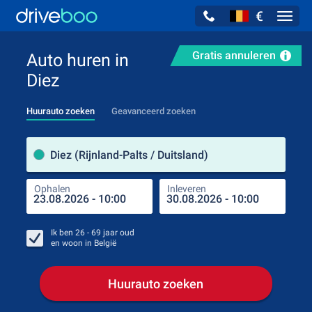
€
Navig
Gratis annuleren
Auto huren in
Diez
Huurauto zoeken
Geavanceerd zoeken
Verh
Diez (Rijnland-Palts / Duitsland)
Ophalen
Inleveren
Plaa
Oph
Ik ben
26 - 69
jaar oud
en woon in
België
Huurauto zoeken