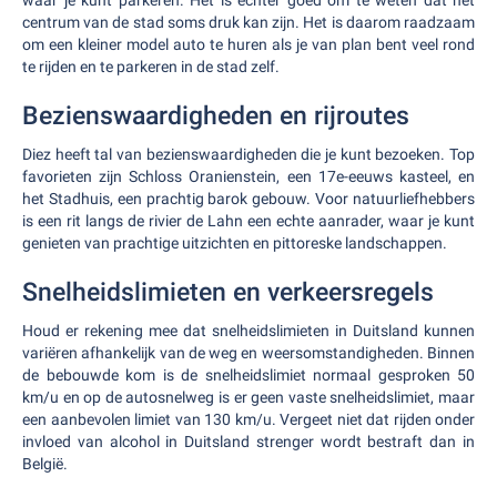
waar je kunt parkeren. Het is echter goed om te weten dat het
centrum van de stad soms druk kan zijn. Het is daarom raadzaam
om een kleiner model auto te huren als je van plan bent veel rond
te rijden en te parkeren in de stad zelf.
Bezienswaardigheden en rijroutes
Diez heeft tal van bezienswaardigheden die je kunt bezoeken. Top
favorieten zijn Schloss Oranienstein, een 17e-eeuws kasteel, en
het Stadhuis, een prachtig barok gebouw. Voor natuurliefhebbers
is een rit langs de rivier de Lahn een echte aanrader, waar je kunt
genieten van prachtige uitzichten en pittoreske landschappen.
Snelheidslimieten en verkeersregels
Houd er rekening mee dat snelheidslimieten in Duitsland kunnen
variëren afhankelijk van de weg en weersomstandigheden. Binnen
de bebouwde kom is de snelheidslimiet normaal gesproken 50
km/u en op de autosnelweg is er geen vaste snelheidslimiet, maar
een aanbevolen limiet van 130 km/u. Vergeet niet dat rijden onder
invloed van alcohol in Duitsland strenger wordt bestraft dan in
België.