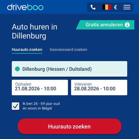
€
Navig
Gratis annuleren
Auto huren in
Dillenburg
Huurauto zoeken
Geavanceerd zoeken
Verh
Dillenburg (Hessen / Duitsland)
Ophalen
Inleveren
Plaa
Oph
Ik ben
26 - 69
jaar oud
en woon in
België
Huurauto zoeken