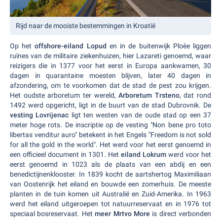
Rijd naar de mooiste bestemmingen in Kroatië
Op het
offshore-eiland Lopud
en in de buitenwijk Ploèe liggen
ruïnes van de militaire ziekenhuizen, hier Lazareti genoemd, waar
reizigers die in 1377 voor het eerst in Europa aankwamen, 30
dagen in quarantaine moesten blijven, later 40 dagen in
afzondering, om te voorkomen dat de stad de pest zou krijgen.
Het oudste arboretum ter wereld,
Arboretum Trsteno
, dat rond
1492 werd opgericht, ligt in de buurt van de stad Dubrovnik. De
vesting Lovrijenac
ligt ten westen van de oude stad op een 37
meter hoge rots. De inscriptie op de vesting "Non bene pro toto
libertas venditur auro" betekent in het Engels "Freedom is not sold
for all the gold in the world". Het werd voor het eerst genoemd in
een officieel document in 1301. Het
eiland Lokrum
werd voor het
eerst genoemd in 1023 als de plaats van een abdij en een
benedictijnenklooster. In 1839 kocht de aartshertog Maximiliaan
van Oostenrijk het eiland en bouwde een zomerhuis. De meeste
planten in de tuin komen uit Australië en Zuid-Amerika. In 1963
werd het eiland uitgeroepen tot natuurreservaat en in 1976 tot
speciaal bosreservaat. Het
meer Mrtvo More
is direct verbonden