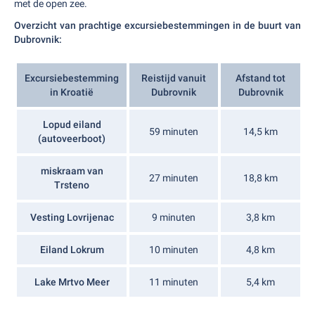
met de open zee.
Overzicht van prachtige excursiebestemmingen in de buurt van
Dubrovnik:
Excursiebestemming
Reistijd vanuit
Afstand tot
in Kroatië
Dubrovnik
Dubrovnik
Lopud eiland
59 minuten
14,5 km
(autoveerboot)
miskraam van
27 minuten
18,8 km
Trsteno
Vesting Lovrijenac
9 minuten
3,8 km
Eiland Lokrum
10 minuten
4,8 km
Lake Mrtvo Meer
11 minuten
5,4 km