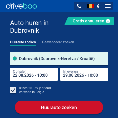
€
Navig
Gratis annuleren
Auto huren in
Dubrovnik
Huurauto zoeken
Geavanceerd zoeken
Verh
Dubrovnik (Dubrovnik-Neretva / Kroatië)
Ophalen
Inleveren
Plaa
Oph
Ik ben
26 - 69
jaar oud
en woon in
België
Huurauto zoeken