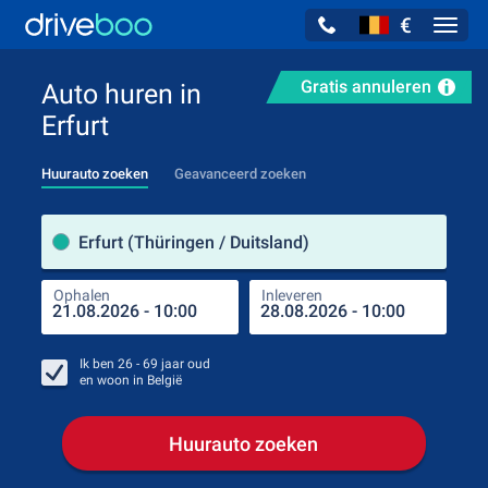
€
Navig
Gratis annuleren
Auto huren in
Erfurt
Huurauto zoeken
Geavanceerd zoeken
Verh
Erfurt (Thüringen / Duitsland)
Ophalen
Inleveren
Plaa
Oph
Ik ben
26 - 69
jaar oud
en woon in
België
Huurauto zoeken