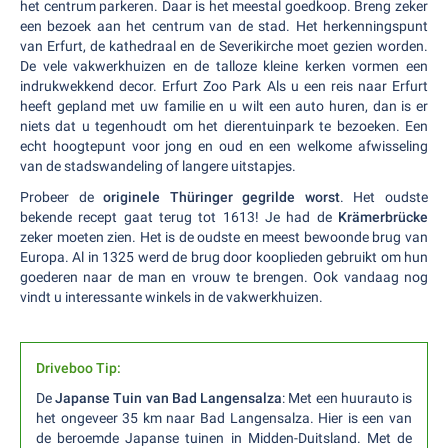
het centrum parkeren. Daar is het meestal goedkoop. Breng zeker
een bezoek aan het centrum van de stad. Het herkenningspunt
van Erfurt, de kathedraal en de Severikirche moet gezien worden.
De vele vakwerkhuizen en de talloze kleine kerken vormen een
indrukwekkend decor. Erfurt Zoo Park Als u een reis naar Erfurt
heeft gepland met uw familie en u wilt een auto huren, dan is er
niets dat u tegenhoudt om het dierentuinpark te bezoeken. Een
echt hoogtepunt voor jong en oud en een welkome afwisseling
van de stadswandeling of langere uitstapjes.
Probeer de
originele Thüringer gegrilde worst
. Het oudste
bekende recept gaat terug tot 1613! Je had de
Krämerbrücke
zeker moeten zien. Het is de oudste en meest bewoonde brug van
Europa. Al in 1325 werd de brug door kooplieden gebruikt om hun
goederen naar de man en vrouw te brengen. Ook vandaag nog
vindt u interessante winkels in de vakwerkhuizen.
Driveboo Tip:
De
Japanse Tuin van Bad Langensalza
: Met een huurauto is
het ongeveer 35 km naar Bad Langensalza. Hier is een van
de beroemde Japanse tuinen in Midden-Duitsland. Met de