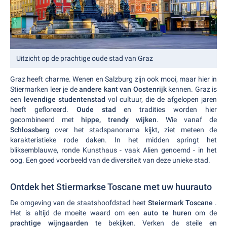
Uitzicht op de prachtige oude stad van Graz
Graz heeft charme. Wenen en Salzburg zijn ook mooi, maar hier in
Stiermarken leer je de
andere kant van Oostenrijk
kennen. Graz is
een
levendige studentenstad
vol cultuur, die de afgelopen jaren
heeft gefloreerd.
Oude stad
en tradities worden hier
gecombineerd met
hippe, trendy wijken
. Wie vanaf de
Schlossberg
over het stadspanorama kijkt, ziet meteen de
karakteristieke rode daken. In het midden springt het
bliksemblauwe, ronde Kunsthaus - vaak Alien genoemd - in het
oog. Een goed voorbeeld van de diversiteit van deze unieke stad.
Ontdek het Stiermarkse Toscane met uw huurauto
De omgeving van de staatshoofdstad heet
Steiermark Toscane
.
Het is altijd de moeite waard om een
auto te huren
om de
prachtige wijngaarden
te bekijken. Verken de steile en