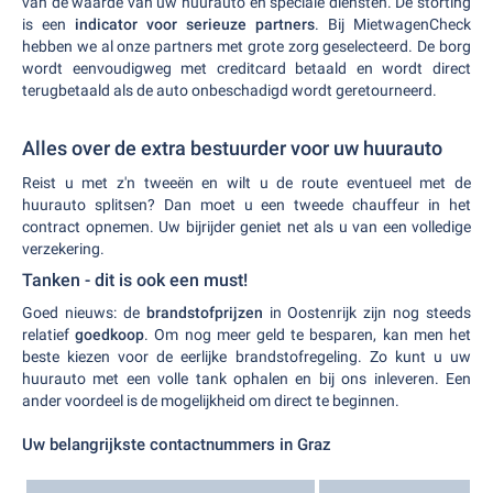
van de waarde van uw huurauto en speciale diensten. De storting
is een
indicator voor serieuze partners
. Bij MietwagenCheck
hebben we al onze partners met grote zorg geselecteerd. De borg
wordt eenvoudigweg met creditcard betaald en wordt direct
terugbetaald als de auto onbeschadigd wordt geretourneerd.
Alles over de extra bestuurder voor uw huurauto
Reist u met z'n tweeën en wilt u de route eventueel met de
huurauto splitsen? Dan moet u een tweede chauffeur in het
contract opnemen. Uw bijrijder geniet net als u van een volledige
verzekering.
Tanken - dit is ook een must!
Goed nieuws: de
brandstofprijzen
in Oostenrijk zijn nog steeds
relatief
goedkoop
. Om nog meer geld te besparen, kan men het
beste kiezen voor de eerlijke brandstofregeling. Zo kunt u uw
huurauto met een volle tank ophalen en bij ons inleveren. Een
ander voordeel is de mogelijkheid om direct te beginnen.
Uw belangrijkste contactnummers in Graz