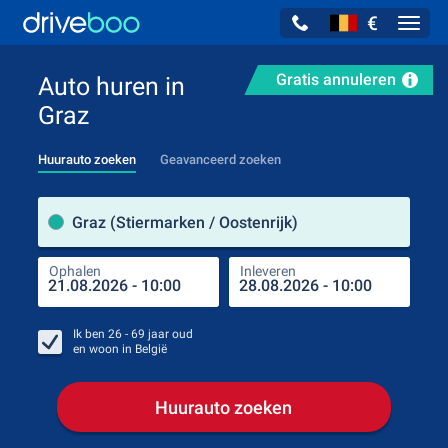
€
Navig
Gratis annuleren
Auto huren in
Graz
Huurauto zoeken
Geavanceerd zoeken
Verh
Graz (Stiermarken / Oostenrijk)
Ophalen
Inleveren
Plaa
Oph
Ik ben
26 - 69
jaar oud
en woon in
België
Huurauto zoeken