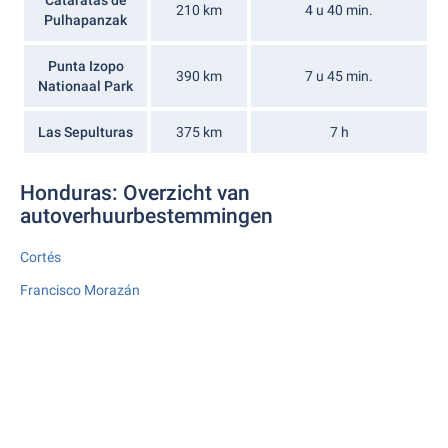
210 km
4 u 40 min.
Pulhapanzak
Punta Izopo
390 km
7 u 45 min.
Nationaal Park
Las Sepulturas
375 km
7 h
Honduras: Overzicht van
autoverhuurbestemmingen
Cortés
Francisco Morazán