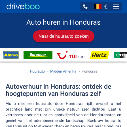
€
Navig
Auto huren in Honduras
Naar de huurauto zoeken
Huurauto
Midden Amerika
Honduras
Autoverhuur in Honduras: ontdek de
hoogtepunten van Honduras zelf
Als u met een huurauto door Honduras rijdt, ervaart u het
prachtige land met zijn unieke natuur zeer dichtbij. Laat u
verrassen door de rust en gastvrijheid van de Hondurasaren en
geniet van het adembenemende landschap. Boek uw huurauto
van thuis uit op MietwagenCheck en begin uw reis naar Honduras