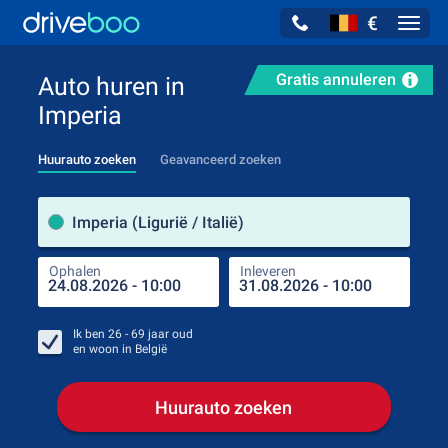
€
Navig
Gratis annuleren
Auto huren in
Imperia
Huurauto zoeken
Geavanceerd zoeken
Verh
Imperia (Ligurië / Italië)
Ophalen
Inleveren
Plaa
Oph
Ik ben
26 - 69
jaar oud
en woon in
België
Huurauto zoeken