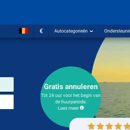
€
Autocategorieën
Ondersteuni
Verhuurlocatie
Gratis annuleren
Tot 24 uur voor het begin van
Plaats voor teruggave
de huurperiode.
Lees meer
Ophalen
Inleveren