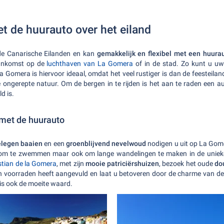
t de huurauto over het eiland
de Canarische Eilanden en kan
gemakkelijk en flexibel met een huura
aankomst op de
luchthaven van La Gomera
of in de stad. Zo kunt u u
La Gomera is hiervoor ideaal, omdat het veel rustiger is dan de feesteila
 ongerepte natuur. Om de bergen in te rijden is het aan te raden een a
d is.
met de huurauto
elegen baaien
en een
groenblijvend nevelwoud
nodigen u uit op La Gome
en om te zwemmen maar ook om lange wandelingen te maken in de unieke
tian de la Gomera
, met zijn
mooie patriciërshuizen
, bezoek het oude
do
zijn voorraden heeft aangevuld en laat u betoveren door de charme van 
is ook de moeite waard.