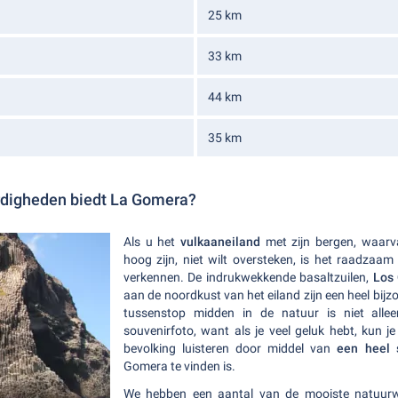
25 km
33 km
44 km
35 km
digheden biedt La Gomera?
Als u het
vulkaaneiland
met zijn bergen, waar
hoog zijn, niet wilt oversteken, is het raadzaa
verkennen. De indrukwekkende basaltzuilen,
Los
aan de noordkust van het eiland zijn een heel bi
tussenstop midden in de natuur is niet all
souvenirfoto, want als je veel geluk hebt, kun j
bevolking luisteren door middel van
een heel s
Gomera te vinden is.
We hebben een aantal van de mooiste natuur