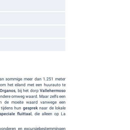
van sommige meer dan 1.251 meter
m om het eiland met een huurauto te
 Organos
, bij het dorp
Vallehermoso
jzondere omweg waard. Maar zelfs een
een de moeite waard vanwege een
e tijdens hun
gesprek
naar de lokale
peciale fluittaal
, die alleen op La
wonderen en excursiebestemmingen