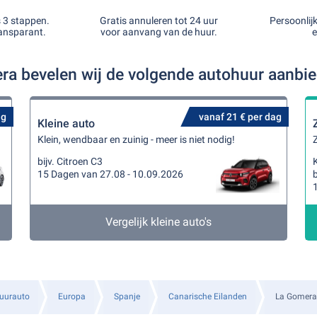
s 3 stappen.
Gratis annuleren tot 24 uur
Persoonlij
ansparant.
voor aanvang van de huur.
e
ra bevelen wij de volgende autohuur aanbi
ag
vanaf 21 € per dag
Kleine auto
Klein, wendbaar en zuinig - meer is niet nodig!
Z
bijv. Citroen C3
K
15 Dagen van 27.08 - 10.09.2026
b
Vergelijk kleine auto's
uurauto
Europa
Spanje
Canarische Eilanden
La Gomera