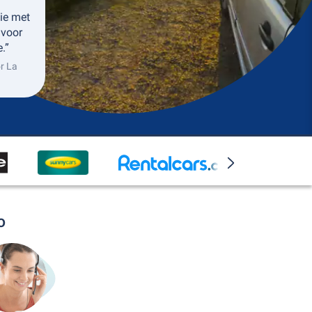
ie met
 voor
.”
r La
o