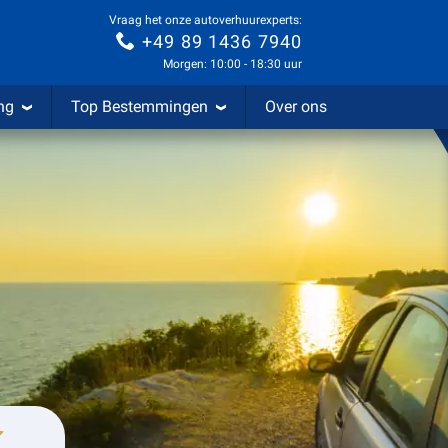
Vraag het onze autoverhuurexperts:
+49 89 1436 7940
Morgen: 10:00 - 18:30 uur
ng
Top Bestemmingen
Over ons