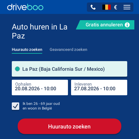
€
Navig
Gratis annuleren
Auto huren in La
Paz
Huurauto zoeken
Geavanceerd zoeken
Verh
La Paz (Baja California Sur / Mexico)
Ophalen
Inleveren
Plaa
Oph
Ik ben
26 - 69
jaar oud
en woon in
België
Huurauto zoeken