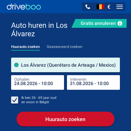
€
Navig
Gratis annuleren
Auto huren in Los
Álvarez
Huurauto zoeken
Geavanceerd zoeken
Verh
Los Álvarez (Querétaro de Arteaga / Mexico)
Ophalen
Inleveren
Plaa
Oph
Ik ben
26 - 69
jaar oud
en woon in
België
Huurauto zoeken