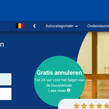
€
Autocategorieën
Ondersteuni
en
Gratis annuleren
Verhuurlocatie
Tot 24 uur voor het begin van
de huurperiode.
Lees meer
Plaats voor teruggave
Ophalen
Inleveren