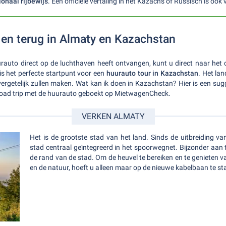
ionaal rijbewijs
. Een officiële vertaling in het Kazachs of Russisch is ook
en terug in Almaty en Kazachstan
rauto direct op de luchthaven heeft ontvangen, kunt u direct naar het 
s het perfecte startpunt voor een
huurauto tour in Kazachstan
. Het lan
ergetelijk zullen maken. Wat kan ik doen in Kazachstan? Hier is een s
road trip met de huurauto geboekt op MietwagenCheck.
VERKEN ALMATY
Het is de grootste stad van het land. Sinds de uitbreiding va
stad centraal geïntegreerd in het spoorwegnet. Bijzonder aan 
de rand van de stad. Om de heuvel te bereiken en te genieten va
en de natuur, hoeft u alleen maar op de nieuwe kabelbaan te s