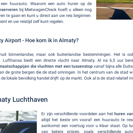
t een huurauto. Waarom een auto huren op de
reserveren
bij MietwagenCheck hoeft u alleen nog
en te gaan en kunt u direct aan uw reis beginnen.
bent en uw reistijd zelf kunt regelen.
 Airport - Hoe kom ik in Almaty?
nuit binnenlandse, maar ook buitenlandse bestemmingen. Het is o
. Lufthansa biedt een directe vlucht naar Almaty. Al na 6,5 uur ber
tmaatschappijen die vluchten met een tussenstop
vanaf bijna alle Duit
 van de grote bergen die de stad omringen. In het centrum van de stad 
 de lokale bevolking handel drijft op de markt. Ook al is de stad relatief
.
maty Luchthaven
Er zijn verschillende voordelen aan het
huren va
altijd het beste om vooraf een huurauto te res
aankomst een voertuig voor u klaar staat. Op lu
van betere prijzen, zoals verschillende aut