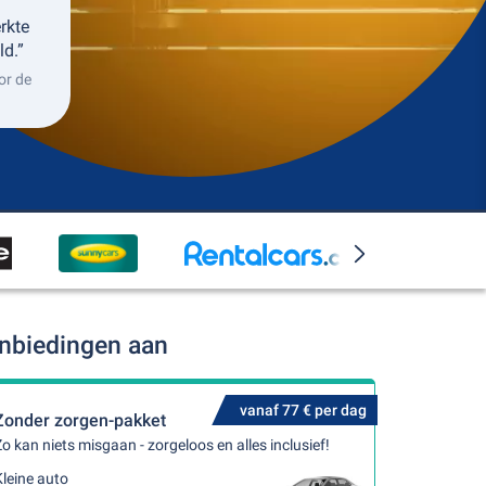
erkte
ld.”
or de
anbiedingen aan
vanaf 77 € per dag
Zonder zorgen-pakket
o kan niets misgaan - zorgeloos en alles inclusief!
leine auto