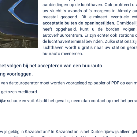
aanbiedingen op de luchthaven. Ook profiteert u
uw vlucht 's avonds of 's morgens in Almaty aa
meestal geopend. Dit elimineert eventuele e
acceptatie buiten de openingstijden
. Onmiddell
heeft opgehaald, kunt u de borden volgen.
autoverhuurcentrum. Er zijn echter ook stations d
de luchthaventerminal bevinden. Zulke stations zi
luchthaven wordt u gratis naar uw station gebrac
huurauto meenemen.
oet volgen bij het accepteren van een huurauto.
ng voorleggen.
van de touroperator moet worden voorgelegd op papier of PDF op een m
e gekozen creditcard.
jke schade en vuil. Als dit het geval is, neem dan contact op met het pers
bewijs geldig in Kazachstan? In Kazachstan is het Duitse rijbewijs alleen ge