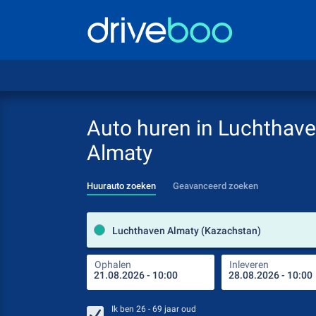
Auto huren in Luchthav
Almaty
Huurauto zoeken
Geavanceerd zoeken
Luchthaven Almaty (Kazachstan)
Ophalen
Inleveren
Ik ben
26 - 69
jaar oud