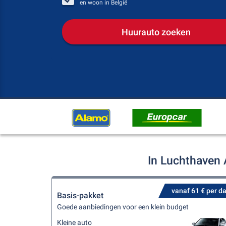
en woon in
België
Huurauto zoeken
In Luchthaven 
vanaf 61 € per d
Basis-pakket
Goede aanbiedingen voor een klein budget
Kleine auto