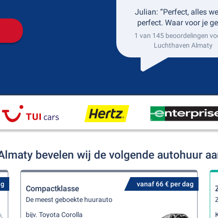
Julian: “Perfect, alles w
perfect. Waar voor je ge
1 van 145 beoordelingen vo
Luchthaven Almaty
Almaty bevelen wij de volgende autohuur a
ag
vanaf 66 € per dag
Compactklasse
De meest geboekte huurauto
Z
bijv. Toyota Corolla
K