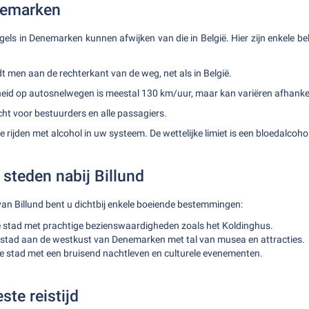
nemarken
gels in Denemarken kunnen afwijken van die in België. Hier zijn enkele be
t men aan de rechterkant van de weg, net als in België.
d op autosnelwegen is meestal 130 km/uur, maar kan variëren afhankeli
icht voor bestuurders en alle passagiers.
 te rijden met alcohol in uw systeem. De wettelijke limiet is een bloedalcoh
steden nabij Billund
an Billund bent u dichtbij enkele boeiende bestemmingen:
e stad met prachtige bezienswaardigheden zoals het Koldinghus.
nstad aan de westkust van Denemarken met tal van musea en attracties.
e stad met een bruisend nachtleven en culturele evenementen.
ste reistijd