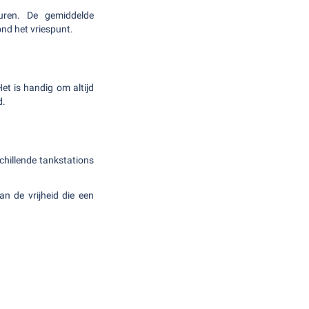
uren. De gemiddelde
ond het vriespunt.
t is handig om altijd
d.
chillende tankstations
n de vrijheid die een