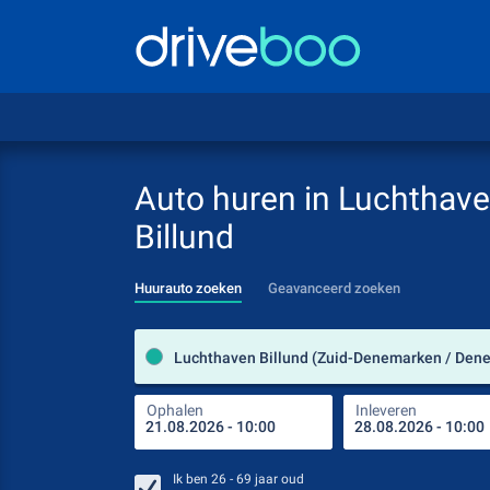
Auto huren in Luchthav
Billund
Huurauto zoeken
Geavanceerd zoeken
Ophalen
Inleveren
Ik ben
26 - 69
jaar oud