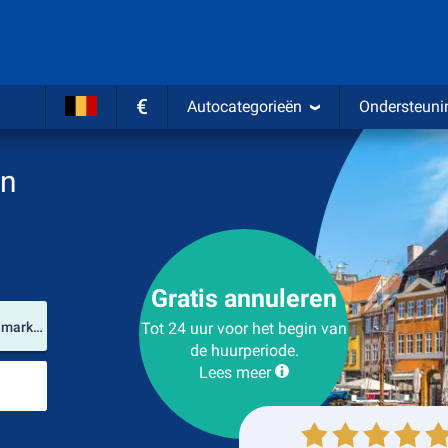
€
Autocategorieën
Ondersteuni
en
Gratis annuleren
Verhuurlocatie
Luchthaven Billund (Zuid-Denemarken / Denemarken)
Tot 24 uur voor het begin van
de huurperiode.
Lees meer
Plaats voor teruggave
Ophalen
Inleveren