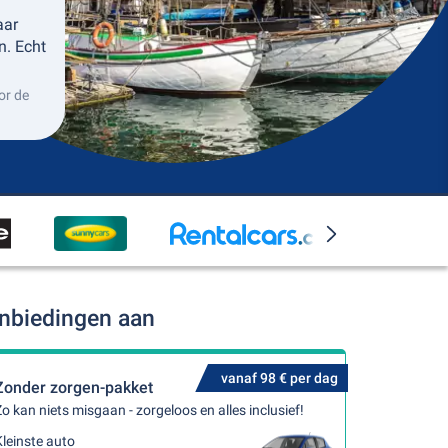
aar
n. Echt
or de
anbiedingen aan
vanaf 98 € per dag
Zonder zorgen-pakket
o kan niets misgaan - zorgeloos en alles inclusief!
leinste auto