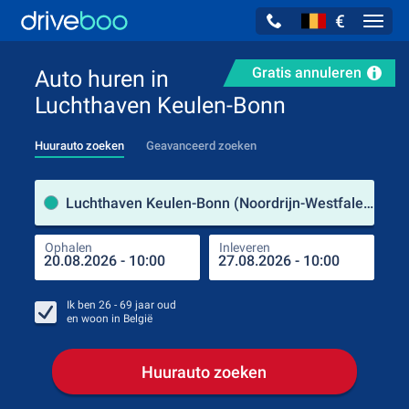
€
Navig
Gratis annuleren
Auto huren in
Luchthaven Keulen-Bonn
Huurauto zoeken
Geavanceerd zoeken
Verh
Luchthaven Keulen-Bonn (Noordrijn-Westfalen / Duitsland)
Ophalen
Inleveren
Plaa
Oph
Ik ben
26 - 69
jaar oud
en woon in
België
Huurauto zoeken