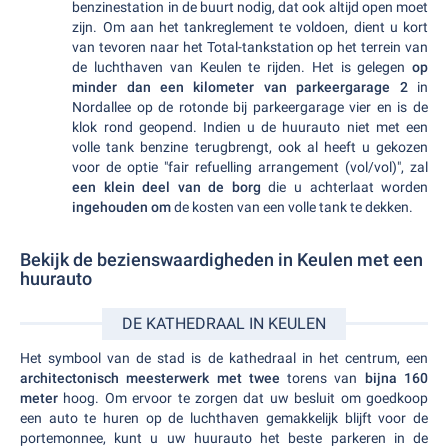
benzinestation in de buurt nodig, dat ook altijd open moet
zijn. Om aan het tankreglement te voldoen, dient u kort
van tevoren naar het Total-tankstation op het terrein van
de luchthaven van Keulen te rijden. Het is gelegen
op
minder dan een kilometer van parkeergarage 2
in
Nordallee op de rotonde bij parkeergarage vier en is de
klok rond geopend. Indien u de huurauto niet met een
volle tank benzine terugbrengt, ook al heeft u gekozen
voor de optie "fair refuelling arrangement (vol/vol)", zal
een klein deel van de
borg
die u achterlaat worden
ingehouden om
de kosten van een volle tank te dekken.
Bekijk de bezienswaardigheden in Keulen met een
huurauto
DE KATHEDRAAL IN KEULEN
Het symbool van de stad is de kathedraal in het centrum, een
architectonisch meesterwerk met twee
torens van
bijna 160
meter
hoog. Om ervoor te zorgen dat uw besluit om goedkoop
een auto te huren op de luchthaven gemakkelijk blijft voor de
portemonnee, kunt u uw huurauto het beste parkeren in de