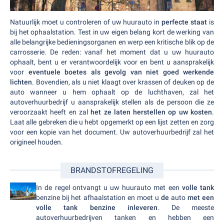
Natuurlijk moet u controleren of uw huurauto in
perfecte staat
is
bij het ophaalstation. Test in uw eigen belang kort de werking van
alle belangrijke bedieningsorganen en werp een kritische blik op de
carrosserie. De reden: vanaf het moment dat u uw huurauto
ophaalt, bent u er verantwoordelijk voor en bent u aansprakelijk
voor
eventuele boetes als gevolg van niet goed werkende
lichten
. Bovendien, als u niet klaagt over krassen of deuken op de
auto wanneer u hem ophaalt op de luchthaven, zal het
autoverhuurbedrijf u aansprakelijk stellen als de persoon die ze
veroorzaakt heeft en zal
het ze laten herstellen op uw kosten
.
Laat alle gebreken die u hebt opgemerkt op een lijst zetten en zorg
voor een kopie van het document. Uw autoverhuurbedrijf zal het
origineel houden.
BRANDSTOFREGELING
In de regel ontvangt u uw huurauto met een
volle tank
benzine bij het afhaalstation en moet u
de
auto
met een
volle tank benzine inleveren
. De meeste
autoverhuurbedrijven tanken en hebben een