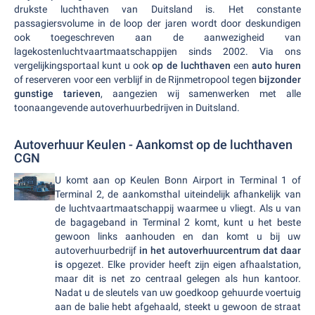
drukste luchthaven van Duitsland is. Het constante
passagiersvolume in de loop der jaren wordt door deskundigen
ook toegeschreven aan de aanwezigheid van
lagekostenluchtvaartmaatschappijen sinds 2002. Via ons
vergelijkingsportaal kunt u ook
op de luchthaven
een
auto huren
of reserveren voor een verblijf in de Rijnmetropool tegen
bijzonder
gunstige tarieven
, aangezien wij samenwerken met alle
toonaangevende autoverhuurbedrijven in Duitsland.
Autoverhuur Keulen - Aankomst op de luchthaven
CGN
U komt aan op Keulen Bonn Airport in Terminal 1 of
Terminal 2, de aankomsthal uiteindelijk afhankelijk van
de luchtvaartmaatschappij waarmee u vliegt. Als u van
de bagageband in Terminal 2 komt, kunt u het beste
gewoon links aanhouden en dan komt u bij uw
autoverhuurbedrijf
in het autoverhuurcentrum dat daar
is
opgezet. Elke provider heeft zijn eigen afhaalstation,
maar dit is net zo centraal gelegen als hun kantoor.
Nadat u de sleutels van uw goedkoop gehuurde voertuig
aan de balie hebt afgehaald, steekt u gewoon de straat