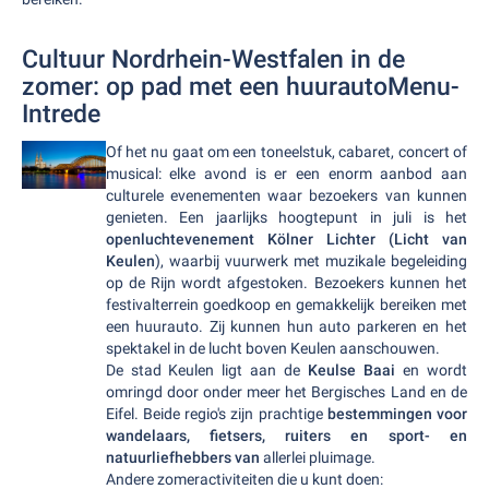
Cultuur Nordrhein-Westfalen in de
zomer: op pad met een huurautoMenu-
Intrede
Of het nu gaat om een toneelstuk, cabaret, concert of
musical: elke avond is er een enorm aanbod aan
culturele evenementen waar bezoekers van kunnen
genieten. Een jaarlijks hoogtepunt in juli is het
openluchtevenement Kölner Lichter (Licht van
Keulen
), waarbij vuurwerk met muzikale begeleiding
op de Rijn wordt afgestoken. Bezoekers kunnen het
festivalterrein goedkoop en gemakkelijk bereiken met
een huurauto. Zij kunnen hun auto parkeren en het
spektakel in de lucht boven Keulen aanschouwen.
De stad Keulen ligt aan de
Keulse Baai
en wordt
omringd door onder meer het Bergisches Land en de
Eifel. Beide regio's zijn prachtige
bestemmingen voor
wandelaars, fietsers, ruiters en sport- en
natuurliefhebbers van
allerlei pluimage.
Andere zomeractiviteiten die u kunt doen: