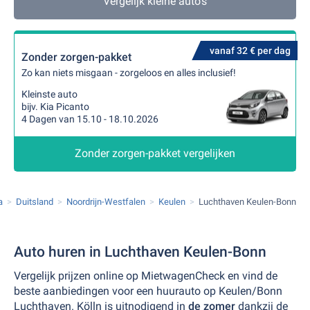
Vergelijk kleine auto's
vanaf 32 € per dag
Zonder zorgen-pakket
Zo kan niets misgaan - zorgeloos en alles inclusief!
Kleinste auto
bijv. Kia Picanto
4 Dagen van 15.10 - 18.10.2026
Zonder zorgen-pakket vergelijken
a
Duitsland
Noordrijn-Westfalen
Keulen
Luchthaven Keulen-Bonn
Auto huren in Luchthaven Keulen-Bonn
Vergelijk prijzen online op MietwagenCheck en vind de
beste aanbiedingen voor een huurauto op Keulen/Bonn
Luchthaven. Kölln is uitnodigend in
de zomer
dankzij de