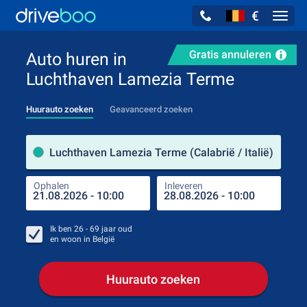
€
Navig
Gratis annuleren
Auto huren in
Luchthaven Lamezia Terme
Huurauto zoeken
Geavanceerd zoeken
Verh
Luchthaven Lamezia Terme (Calabrië / Italië)
Ophalen
Inleveren
Plaa
Oph
Ik ben
26 - 69
jaar oud
en woon in
België
Huurauto zoeken