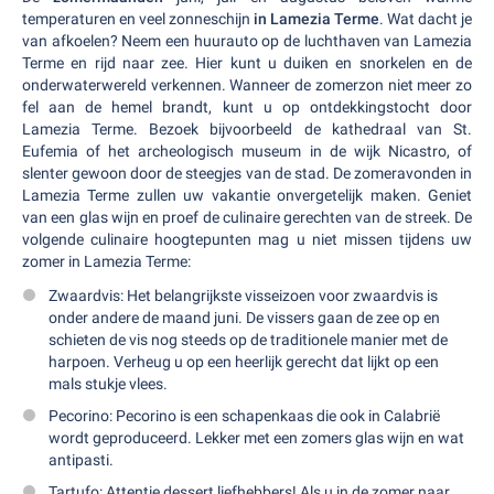
temperaturen en veel zonneschijn
in Lamezia Terme
. Wat dacht je
van afkoelen? Neem een huurauto op de luchthaven van Lamezia
Terme en rijd naar zee. Hier kunt u duiken en snorkelen en de
onderwaterwereld verkennen. Wanneer de zomerzon niet meer zo
fel aan de hemel brandt, kunt u op ontdekkingstocht door
Lamezia Terme. Bezoek bijvoorbeeld de kathedraal van St.
Eufemia of het archeologisch museum in de wijk Nicastro, of
slenter gewoon door de steegjes van de stad. De zomeravonden in
Lamezia Terme zullen uw vakantie onvergetelijk maken. Geniet
van een glas wijn en proef de culinaire gerechten van de streek. De
volgende culinaire hoogtepunten mag u niet missen tijdens uw
zomer in Lamezia Terme:
Zwaardvis: Het belangrijkste visseizoen voor zwaardvis is
onder andere de maand juni. De vissers gaan de zee op en
schieten de vis nog steeds op de traditionele manier met de
harpoen. Verheug u op een heerlijk gerecht dat lijkt op een
mals stukje vlees.
Pecorino: Pecorino is een schapenkaas die ook in Calabrië
wordt geproduceerd. Lekker met een zomers glas wijn en wat
antipasti.
Tartufo: Attentie dessert liefhebbers! Als u in de zomer naar