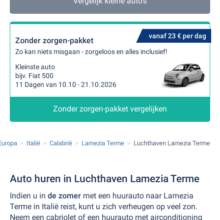
Vergelijk kleine auto's
vanaf 23 € per dag
Zonder zorgen-pakket
Zo kan niets misgaan - zorgeloos en alles inclusief!
Kleinste auto
bijv. Fiat 500
11 Dagen van 10.10 - 21.10.2026
Zonder zorgen-pakket vergelijken
Europa
Italië
Calabrië
Lamezia Terme
Luchthaven Lamezia Terme
Auto huren in Luchthaven Lamezia Terme
Indien u in
de zomer
met een huurauto naar Lamezia
Terme in Italië reist, kunt u zich verheugen op veel zon.
Neem een cabriolet of een huurauto met airconditioning