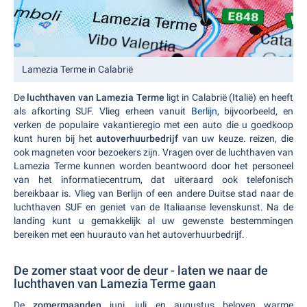
Lamezia Terme in Calabrië
De
luchthaven van Lamezia Terme
ligt in Calabrië (Italië) en heeft
als afkorting SUF. Vlieg erheen vanuit
Berlijn
, bijvoorbeeld, en
verken de populaire vakantieregio met een auto die u goedkoop
kunt huren bij het
autoverhuurbedrijf
van uw keuze.
reizen, die
ook magneten voor bezoekers zijn. Vragen over de luchthaven van
Lamezia Terme kunnen worden beantwoord door het personeel
van het informatiecentrum, dat uiteraard ook telefonisch
bereikbaar is. Vlieg van Berlijn of een andere Duitse stad naar de
luchthaven SUF en geniet van de Italiaanse levenskunst. Na de
landing kunt u gemakkelijk al uw gewenste bestemmingen
bereiken met een huurauto van het autoverhuurbedrijf.
De zomer staat voor de deur - laten we naar de
luchthaven van Lamezia Terme gaan
De
zomermaanden
juni, juli en augustus beloven warme