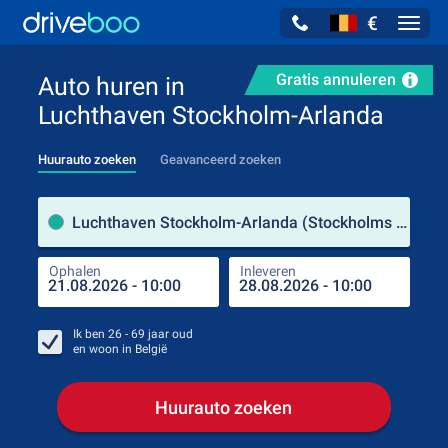
€
Navig
Gratis annuleren
Auto huren in
Luchthaven Stockholm-Arlanda
Huurauto zoeken
Geavanceerd zoeken
Verh
Luchthaven Stockholm-Arlanda (Stockholms län / Zweden)
Ophalen
Inleveren
Plaa
Oph
Ik ben
26 - 69
jaar oud
en woon in
België
Huurauto zoeken