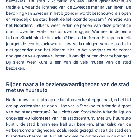
bezoekers. De stad kijkt terug op een lange geschiedenis en
traditie. Ervaar de lichtheid van de Zweedse manier van leven. De
bevolking van Zweden in het bijzonder wordt beschouwd als open
en vriendelijk. De stad heeft de liefkozende bijnaam "
Venetië van
het Noorden"
. Telkens weer leiden de paden van deze prachtige
stad u over het water en dus over bruggen. Wanneer is de beste
tijd om Stockholm te bezoeken? De stad in Noord-Europa is in elk
jaargetijde een bezoek waard. Uw verkenningen van de stad zijn
niet gebonden aan het klimaat hier. In het voorjaar en de zomer
nodigen de vele groene ruimten uit om tijd buiten door te brengen.
Bij slecht weer kunt u een van de vele musea van de stad
bezoeken.
Rijden naar alle bezienswaardigheden van de stad
met uw huurauto
Nadat u uw huurauto op de luchthaven hebt opgehaald, is het tijd
om op verkenning te gaan. Hoe ver is Stockholm Arlanda Airport
van het stadscentrum? De luchthaven Stockholm-Arlanda ligt op
ongeveer
40 kilometer
van het stadscentrum. Met uw huurauto
kunt u de stad binnen een half uur bereiken, afhankelijk van de
verkeersomstandigheden. Zoals reeds gezegd, straalt de stad een
bijzondere charme uit. Er valt ook veel te ontdekken in de stad. U