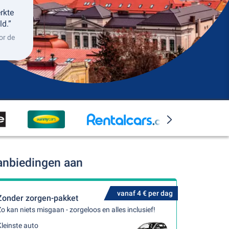
erkte
ld.”
or de
anbiedingen aan
vanaf 4 € per dag
Zonder zorgen-pakket
o kan niets misgaan - zorgeloos en alles inclusief!
leinste auto