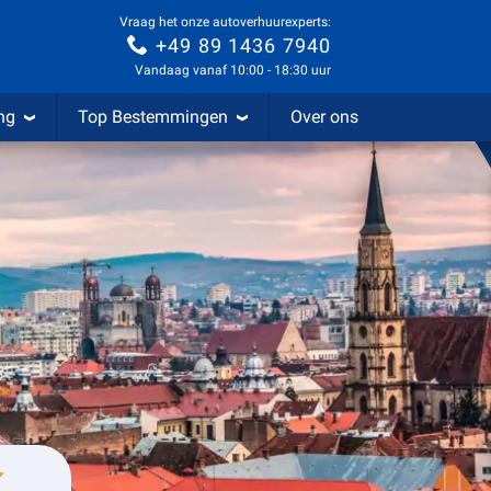
Vraag het onze autoverhuurexperts:
+49 89 1436 7940
Vandaag vanaf 10:00 - 18:30 uur
ng
Top Bestemmingen
Over ons