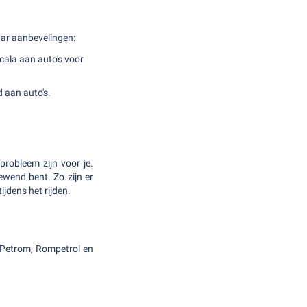
paar aanbevelingen:
scala aan auto's voor
 aan auto's.
probleem zijn voor je.
ewend bent. Zo zijn er
jdens het rijden.
s Petrom, Rompetrol en