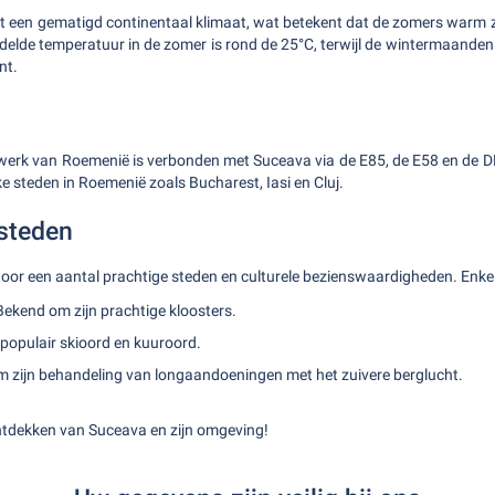
t een gematigd continentaal klimaat, wat betekent dat de zomers warm z
delde temperatuur in de zomer is rond de 25°C, terwijl de wintermaand
nt.
n
werk van Roemenië is verbonden met Suceava via de E85, de E58 en de D
e steden in Roemenië zoals Bucharest, Iasi en Cluj.
steden
or een aantal prachtige steden en culturele bezienswaardigheden. Enkele
 Bekend om zijn prachtige kloosters.
 populair skioord en kuuroord.
m zijn behandeling van longaandoeningen met het zuivere berglucht.
ontdekken van Suceava en zijn omgeving!