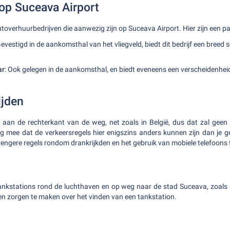
op Suceava Airport
autoverhuurbedrijven die aanwezig zijn op Suceava Airport. Hier zijn een 
Gevestigd in de aankomsthal van het vliegveld, biedt dit bedrijf een breed 
ar
: Ook gelegen in de aankomsthal, en biedt eveneens een verscheidenheid
ijden
 aan de rechterkant van de weg, net zoals in België, dus dat zal geen 
ng mee dat de verkeersregels hier enigszins anders kunnen zijn dan je g
rengere regels rondom drankrijkden en het gebruik van mobiele telefoons ti
 tankstations rond de luchthaven en op weg naar de stad Suceava, zoal
een zorgen te maken over het vinden van een tankstation.