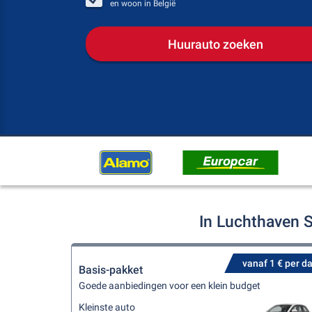
en woon in
België
Huurauto zoeken
In Luchthaven 
vanaf 1 € per d
Basis-pakket
Goede aanbiedingen voor een klein budget
Kleinste auto