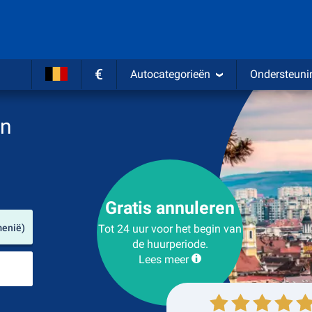
€
Autocategorieën
Ondersteuni
en
Gratis annuleren
Verhuurlocatie
menië)
Tot 24 uur voor het begin van
de huurperiode.
Lees meer
Plaats voor teruggave
Ophalen
Inleveren