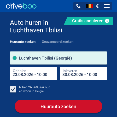
€
Navig
Gratis annuleren
Auto huren in
Luchthaven Tbilisi
Huurauto zoeken
Geavanceerd zoeken
Verh
Luchthaven Tbilisi (Georgië)
Ophalen
Inleveren
Plaa
Oph
Ik ben
26 - 69
jaar oud
en woon in
België
Huurauto zoeken