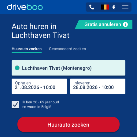
€
Navig
Gratis annuleren
Auto huren in
Luchthaven Tivat
Huurauto zoeken
Geavanceerd zoeken
Verh
Luchthaven Tivat (Montenegro)
Ophalen
Inleveren
Plaa
Oph
Ik ben
26 - 69
jaar oud
en woon in
België
Huurauto zoeken