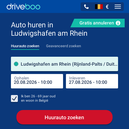
€
Navig
Gratis annuleren
Auto huren in
Ludwigshafen am Rhein
Huurauto zoeken
Geavanceerd zoeken
Verh
Ludwigshafen am Rhein (Rijnland-Palts / Duitsland)
Ophalen
Inleveren
Plaa
Oph
Ik ben
26 - 69
jaar oud
en woon in
België
Huurauto zoeken