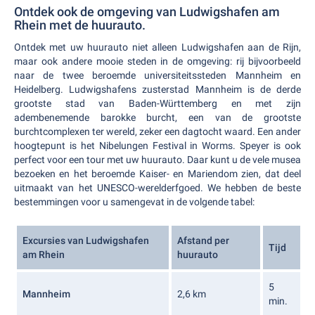
Ontdek ook de omgeving van Ludwigshafen am
Rhein met de huurauto.
Ontdek met uw huurauto niet alleen Ludwigshafen aan de Rijn,
maar ook andere mooie steden in de omgeving: rij bijvoorbeeld
naar de twee beroemde universiteitssteden Mannheim en
Heidelberg. Ludwigshafens zusterstad Mannheim is de derde
grootste stad van Baden-Württemberg en met zijn
adembenemende barokke burcht, een van de grootste
burchtcomplexen ter wereld, zeker een dagtocht waard. Een ander
hoogtepunt is het Nibelungen Festival in Worms. Speyer is ook
perfect voor een tour met uw huurauto. Daar kunt u de vele musea
bezoeken en het beroemde Kaiser- en Mariendom zien, dat deel
uitmaakt van het UNESCO-werelderfgoed. We hebben de beste
bestemmingen voor u samengevat in de volgende tabel:
Excursies van Ludwigshafen
Afstand per
Tijd
am Rhein
huurauto
5
Mannheim
2,6 km
min.