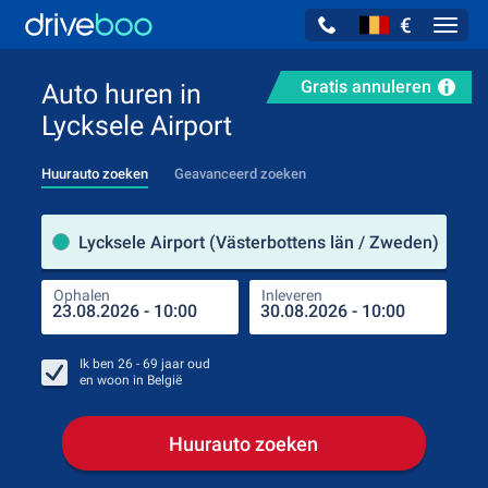
€
Navig
Gratis annuleren
Auto huren in
Lycksele Airport
Huurauto zoeken
Geavanceerd zoeken
Verh
Lycksele Airport (Västerbottens län / Zweden)
Ophalen
Inleveren
Plaa
Oph
Ik ben
26 - 69
jaar oud
en woon in
België
Huurauto zoeken