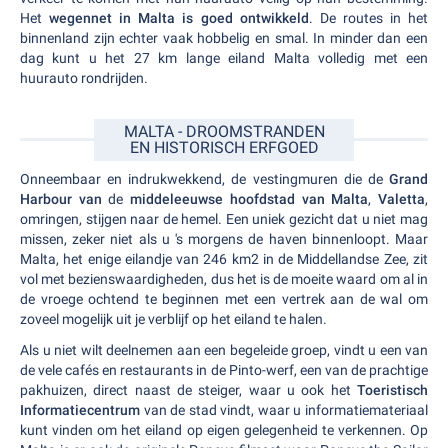
Het
wegennet in Malta is goed ontwikkeld
. De routes in het
binnenland zijn echter vaak hobbelig en smal. In minder dan een
dag kunt u het 27 km lange eiland Malta volledig met een
huurauto rondrijden.
MALTA - DROOMSTRANDEN
EN HISTORISCH ERFGOED
Onneembaar en indrukwekkend, de vestingmuren die de
Grand
Harbour van
de
middeleeuwse hoofdstad van Malta
,
Valetta
,
omringen, stijgen naar de hemel. Een uniek gezicht dat u niet mag
missen, zeker niet als u 's morgens de haven binnenloopt. Maar
Malta, het enige eilandje van 246 km2 in de Middellandse Zee, zit
vol met bezienswaardigheden, dus het is de moeite waard om al in
de vroege ochtend te beginnen met een vertrek aan de wal om
zoveel mogelijk uit je verblijf op het eiland te halen.
Als u niet wilt deelnemen aan een begeleide groep, vindt u een van
de vele cafés en restaurants in de Pinto-werf, een van de prachtige
pakhuizen, direct naast de steiger, waar u ook het
Toeristisch
Informatiecentrum
van de stad vindt, waar u informatiemateriaal
kunt vinden om het eiland op eigen gelegenheid te verkennen. Op