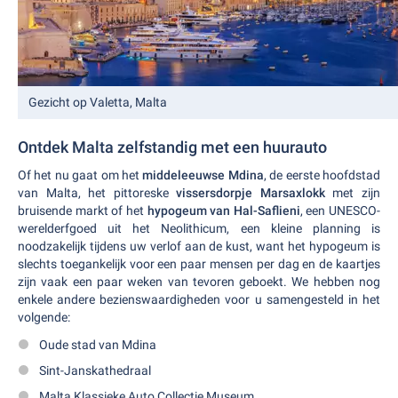
Gezicht op Valetta, Malta
Ontdek Malta zelfstandig met een huurauto
Of het nu gaat om het
middeleeuwse Mdina
, de eerste hoofdstad
van Malta, het pittoreske
vissersdorpje Marsaxlokk
met zijn
bruisende markt of het
hypogeum van Hal-Saflieni
, een UNESCO-
werelderfgoed uit het Neolithicum, een kleine planning is
noodzakelijk tijdens uw verlof aan de kust, want het hypogeum is
slechts toegankelijk voor een paar mensen per dag en de kaartjes
zijn vaak een paar weken van tevoren geboekt. We hebben nog
enkele andere bezienswaardigheden voor u samengesteld in het
volgende:
Oude stad van Mdina
Sint-Janskathedraal
Malta Klassieke Auto Collectie Museum