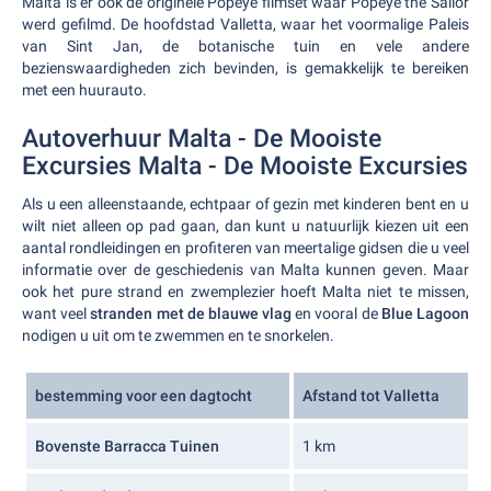
Malta is er ook de originele Popeye filmset waar Popeye the Sailor
werd gefilmd. De hoofdstad Valletta, waar het voormalige Paleis
van Sint Jan, de botanische tuin en vele andere
bezienswaardigheden zich bevinden, is gemakkelijk te bereiken
met een huurauto.
Autoverhuur Malta - De Mooiste
Excursies Malta - De Mooiste Excursies
Als u een alleenstaande, echtpaar of gezin met kinderen bent en u
wilt niet alleen op pad gaan, dan kunt u natuurlijk kiezen uit een
aantal rondleidingen en profiteren van meertalige gidsen die u veel
informatie over de geschiedenis van Malta kunnen geven. Maar
ook het pure strand en zwemplezier hoeft Malta niet te missen,
want veel
stranden met de blauwe vlag
en vooral de
Blue Lagoon
nodigen u uit om te zwemmen en te snorkelen.
bestemming voor een dagtocht
Afstand tot Valletta
Bovenste Barracca Tuinen
1 km