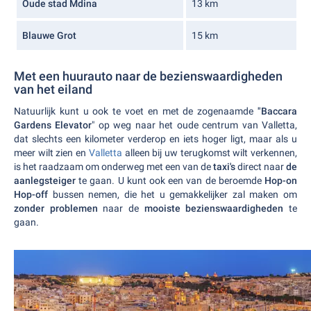
Oude stad Mdina
13 km
Blauwe Grot
15 km
Met een huurauto naar de bezienswaardigheden
van het eiland
Natuurlijk kunt u ook te voet en met de zogenaamde
"Baccara
Gardens Elevator
" op weg naar het oude centrum van Valletta,
dat slechts een kilometer verderop en iets hoger ligt, maar als u
meer wilt zien en
Valletta
alleen bij uw terugkomst wilt verkennen,
is het raadzaam om onderweg met een van de
taxi's
direct naar
de
aanlegsteiger
te gaan. U kunt ook een van de beroemde
Hop-on
Hop-off
bussen nemen, die het u gemakkelijker zal maken om
zonder problemen
naar de
mooiste bezienswaardigheden
te
gaan.