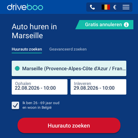
€
Navig
Gratis annuleren
Auto huren in
Marseille
Huurauto zoeken
Geavanceerd zoeken
Verh
Marseille (Provence-Alpes-Côte d'Azur / Frankrijk)
Ophalen
Inleveren
Plaa
Oph
Ik ben
26 - 69
jaar oud
en woon in
België
Huurauto zoeken