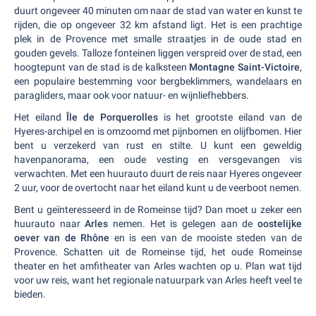
duurt ongeveer 40 minuten om naar de stad van water en kunst te
rijden, die op ongeveer 32 km afstand ligt. Het is een prachtige
plek in de Provence met smalle straatjes in de oude stad en
gouden gevels. Talloze fonteinen liggen verspreid over de stad, een
hoogtepunt van de stad is de kalksteen
Montagne Saint-Victoire
,
een populaire bestemming voor bergbeklimmers, wandelaars en
paragliders, maar ook voor natuur- en wijnliefhebbers.
Het eiland
Île de Porquerolles
is het grootste eiland van de
Hyeres-archipel en is omzoomd met pijnbomen en olijfbomen. Hier
bent u verzekerd van rust en stilte. U kunt een geweldig
havenpanorama, een oude vesting en versgevangen vis
verwachten. Met een huurauto duurt de reis naar Hyeres ongeveer
2 uur, voor de overtocht naar het eiland kunt u de veerboot nemen.
Bent u geïnteresseerd in de Romeinse tijd? Dan moet u zeker een
huurauto naar
Arles
nemen. Het is gelegen aan de
oostelijke
oever van de Rhône
en is een van de mooiste steden van de
Provence. Schatten uit de Romeinse tijd, het oude Romeinse
theater en het amfitheater van Arles wachten op u. Plan wat tijd
voor uw reis, want het regionale natuurpark van Arles heeft veel te
bieden.