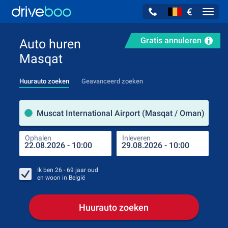
€
Navig
Gratis annuleren
Auto huren
Masqat
Huurauto zoeken
Geavanceerd zoeken
Verh
Muscat International Airport (Masqat / Oman)
Ophalen
Inleveren
Plaa
Oph
Ik ben
26 - 69
jaar oud
en woon in
België
Huurauto zoeken