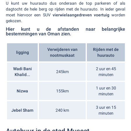
U kunt uw huurauto dus onderaan de top parkeren of als
dagtocht de hele berg op rijden met de huurauto. In ieder geval
moet hiervoor een SUV
vierwielaangedreven voertuig
worden
gekozen.
Hier kunt u de afstanden naar belangrijke
bestemmingen van Oman zien.
Verwijderen van
Rijden met de
ligging
nootmuskaat
huurauto
Wadi Bani
2 uur en 45
245km
Khalid...
minuten
1 uur en 30
Nizwa
155km
minuten
3 uur en 15
Jebel Sham
240 km
minuten