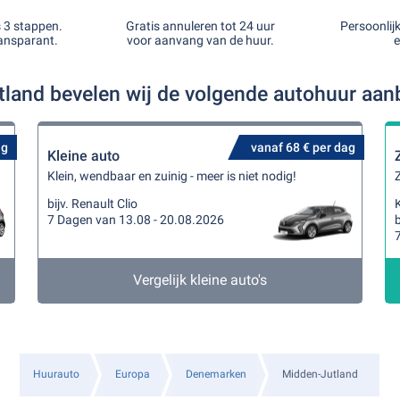
s 3 stappen.
Gratis annuleren tot 24 uur
Persoonlij
ansparant.
voor aanvang van de huur.
e
tland bevelen wij de volgende autohuur aan
ag
vanaf 68 € per dag
Kleine auto
Klein, wendbaar en zuinig - meer is niet nodig!
Z
bijv. Renault Clio
K
7 Dagen van 13.08 - 20.08.2026
b
Vergelijk kleine auto's
Huurauto
Europa
Denemarken
Midden-Jutland