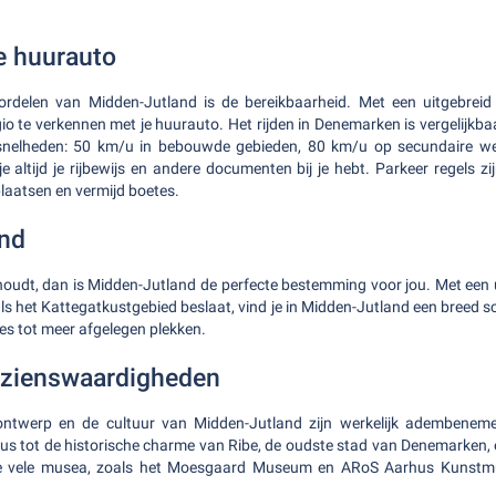
e huurauto
rdelen van Midden-Jutland is de bereikbaarheid. Met een uitgebrei
io te verkennen met je huurauto. Het rijden in Denemarken is vergelijkbaa
nelheden: 50 km/u in bebouwde gebieden, 80 km/u op secundaire w
e altijd je rijbewijs en andere documenten bij je hebt. Parkeer regels zi
aatsen en vermijd boetes.
and
 houdt, dan is Midden-Jutland de perfecte bestemming voor jou. Met een ui
ls het Kattegatkustgebied beslaat, vind je in Midden-Jutland een breed s
ies tot meer afgelegen plekken.
ezienswaardigheden
ontwerp en de cultuur van Midden-Jutland zijn werkelijk adembene
us tot de historische charme van Ribe, de oudste stad van Denemarken, er
e vele musea, zoals het Moesgaard Museum en ARoS Aarhus Kunstmu