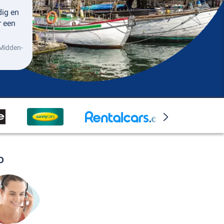
dig en
r een
”
 Midden-
o