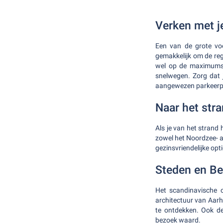
Verken met j
Een van de grote voo
gemakkelijk om de reg
wel op de maximums
snelwegen. Zorg dat j
aangewezen parkeerpl
Naar het str
Als je van het strand
zowel het Noordzee- a
gezinsvriendelijke opt
Steden en B
Het scandinavische 
architectuur van Aarh
te ontdekken. Ook d
bezoek waard.