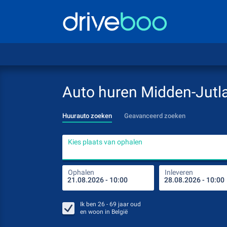
Auto huren Midden-Jutl
Huurauto zoeken
Geavanceerd zoeken
Kies plaats van ophalen
Ophalen
Inleveren
Ik ben
26 - 69
jaar oud
en woon in
België