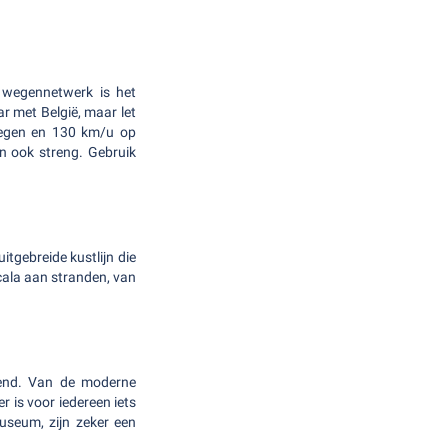
d wegennetwerk is het
r met België, maar let
egen en 130 km/u op
jn ook streng. Gebruik
tgebreide kustlijn die
cala aan stranden, van
mend. Van de moderne
 is voor iedereen iets
seum, zijn zeker een