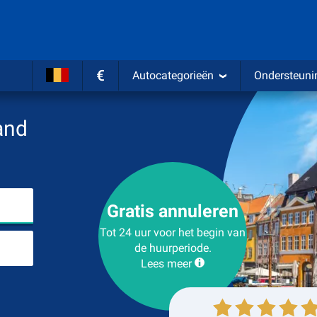
€
Autocategorieën
Ondersteuni
and
Kies plaats van ophalen
Gratis annuleren
Tot 24 uur voor het begin van
Plaats voor teruggave
de huurperiode.
Lees meer
Ophalen
Inleveren