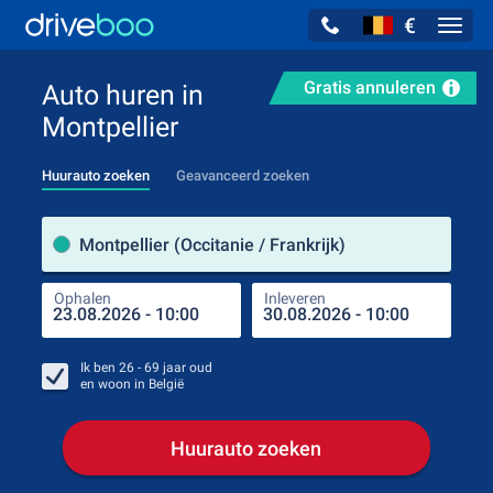
€
Navig
Gratis annuleren
Auto huren in
Montpellier
Huurauto zoeken
Geavanceerd zoeken
Verh
Montpellier (Occitanie / Frankrijk)
Ophalen
Inleveren
Plaa
Oph
Ik ben
26 - 69
jaar oud
en woon in
België
Huurauto zoeken