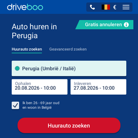
€
Navig
Gratis annuleren
Auto huren in
Perugia
Huurauto zoeken
Geavanceerd zoeken
Verh
Perugia (Umbrië / Italië)
Ophalen
Inleveren
Plaa
Oph
Ik ben
26 - 69
jaar oud
en woon in
België
Huurauto zoeken