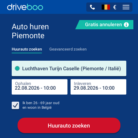
€
Navig
Gratis annuleren
Auto huren
Piemonte
Huurauto zoeken
Geavanceerd zoeken
Verh
Luchthaven Turijn Caselle (Piemonte / Italië)
Ophalen
Inleveren
Plaa
Oph
Ik ben
26 - 69
jaar oud
en woon in
België
Huurauto zoeken