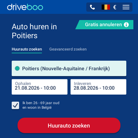
€
Navig
Gratis annuleren
Auto huren in
Poitiers
Huurauto zoeken
Geavanceerd zoeken
Verh
Poitiers (Nouvelle-Aquitaine / Frankrijk)
Ophalen
Inleveren
Plaa
Oph
Ik ben
26 - 69
jaar oud
en woon in
België
Huurauto zoeken