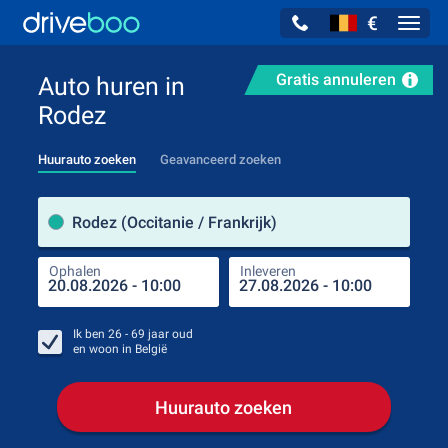
€
Navig
Gratis annuleren
Auto huren in
Rodez
Huurauto zoeken
Geavanceerd zoeken
Verh
Rodez (Occitanie / Frankrijk)
Ophalen
Inleveren
Plaa
Oph
Ik ben
26 - 69
jaar oud
en woon in
België
Huurauto zoeken