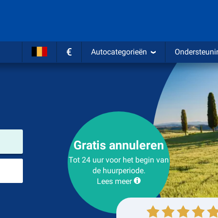
€
Autocategorieën
Ondersteuni
Verhuurlocatie
Gratis annuleren
Tot 24 uur voor het begin van
Plaats voor teruggave
de huurperiode.
Lees meer
Ophalen
Inleveren