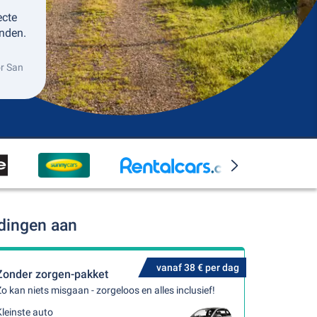
ecte
nden.
or San
dingen aan
vanaf 38 € per dag
Zonder zorgen-pakket
o kan niets misgaan - zorgeloos en alles inclusief!
leinste auto