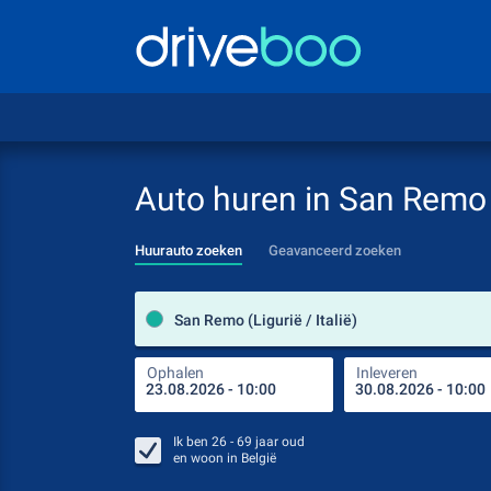
Auto huren in San Remo
Huurauto zoeken
Geavanceerd zoeken
San Remo (Ligurië / Italië)
Ophalen
Inleveren
Ik ben
26 - 69
jaar oud
en woon in
België