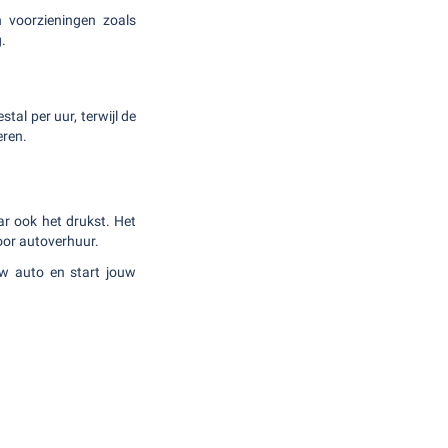
 voorzieningen zoals
.
tal per uur, terwijl de
eren.
ar ook het drukst. Het
voor autoverhuur.
uw auto en start jouw