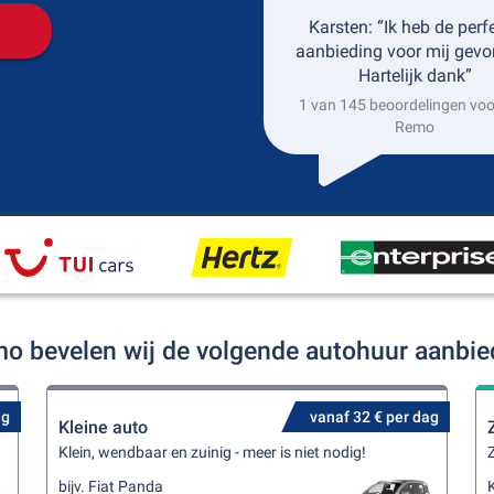
Karsten: “Ik heb de perf
aanbieding voor mij gevo
Hartelijk dank”
1 van 145 beoordelingen vo
Remo
mo bevelen wij de volgende autohuur aanbie
ag
vanaf 32 € per dag
Kleine auto
Klein, wendbaar en zuinig - meer is niet nodig!
Z
bijv. Fiat Panda
K