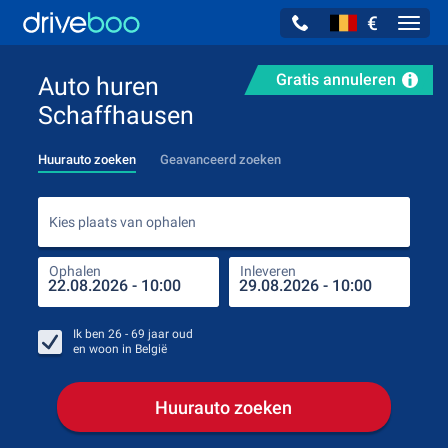
€
Navig
Gratis annuleren
Auto huren
Schaffhausen
Huurauto zoeken
Geavanceerd zoeken
Kies
Kies plaats van ophalen
Ophalen
Inleveren
Plaa
Oph
Ik ben
26 - 69
jaar oud
en woon in
België
Huurauto zoeken