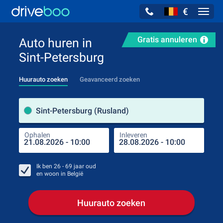
€
Navig
Gratis annuleren
Auto huren in
Sint-Petersburg
Huurauto zoeken
Geavanceerd zoeken
Verh
Sint-Petersburg (Rusland)
Ophalen
Inleveren
Plaa
Oph
Ik ben
26 - 69
jaar oud
en woon in
België
Huurauto zoeken