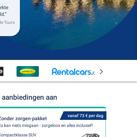
erkte
ld.”
de Tours
r aanbiedingen aan
vanaf 73 € per dag
Zonder zorgen-pakket
o kan niets misgaan - zorgeloos en alles inclusief!
Compactklasse SUV