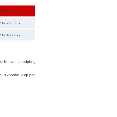
efoonnummer
2 47 29 30 07
2 47 49 21 77
 luchthaven, raadpleeg
ol is voordat je op pad