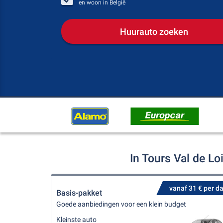
en woon in
België
Huurauto zoeken
In Tours Val de L
vanaf 31 € per d
Basis-pakket
Goede aanbiedingen voor een klein budget
Kleinste auto