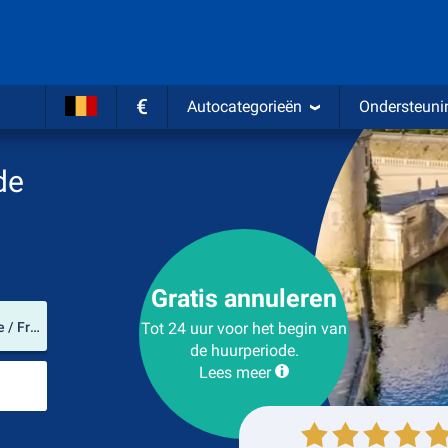
€
Autocategorieën
Ondersteuni
de
Gratis annuleren
Verhuurlocatie
Tours Val de Loire Airport (Centre-Val de Loire / Frankrijk)
Tot 24 uur voor het begin van
de huurperiode.
Lees meer
Plaats voor teruggave
Ophalen
Inleveren