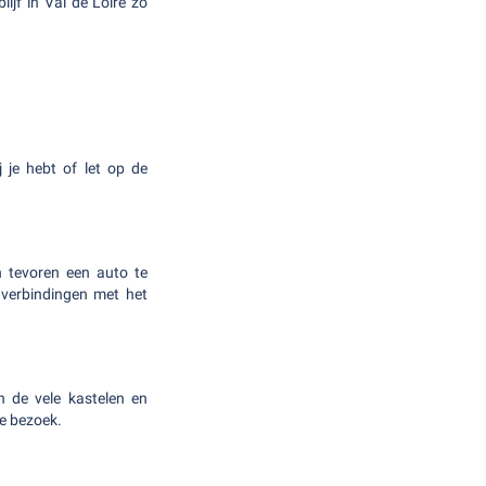
lijf in Val de Loire zo
 je hebt of let op de
n tevoren een auto te
 verbindingen met het
n de vele kastelen en
je bezoek.