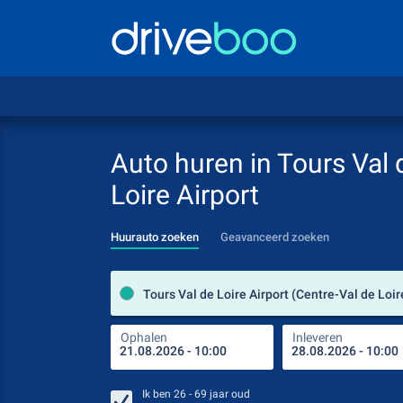
Auto huren in Tours Val 
Loire Airport
Huurauto zoeken
Geavanceerd zoeken
Ophalen
Inleveren
Ik ben
26 - 69
jaar oud