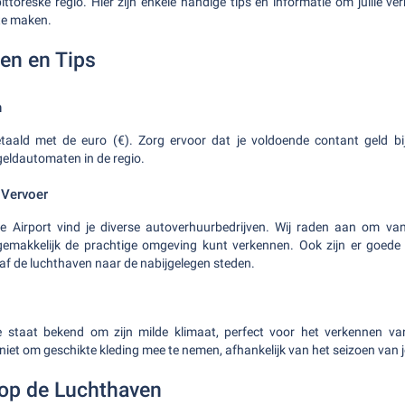
toreske regio. Hier zijn enkele handige tips en informatie om jullie verb
te maken.
en en Tips
n
etaald met de euro (€). Zorg ervoor dat je voldoende contant geld bij
eldautomaten in de regio.
 Vervoer
e Airport vind je diverse autoverhuurbedrijven. Wij raden aan om va
 gemakkelijk de prachtige omgeving kunt verkennen. Ook zijn er goede
f de luchthaven naar de nabijgelegen steden.
e staat bekend om zijn milde klimaat, perfect voor het verkennen va
niet om geschikte kleding mee te nemen, afhankelijk van het seizoen van 
op de Luchthaven