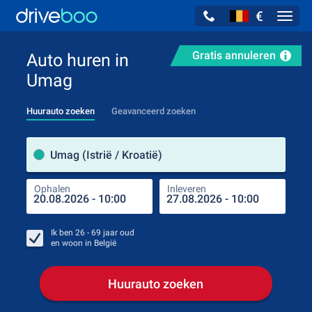
€
Navig
Gratis annuleren
Auto huren in
Umag
Huurauto zoeken
Geavanceerd zoeken
Verh
Umag (Istrië / Kroatië)
Ophalen
Inleveren
Plaa
Oph
Ik ben
26 - 69
jaar oud
en woon in
België
Huurauto zoeken