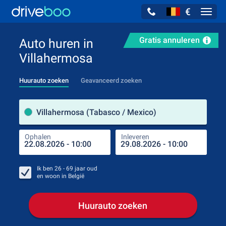
€
Navig
Gratis annuleren
Auto huren in
Villahermosa
Huurauto zoeken
Geavanceerd zoeken
Verh
Villahermosa (Tabasco / Mexico)
Ophalen
Inleveren
Plaa
Oph
Ik ben
26 - 69
jaar oud
en woon in
België
Huurauto zoeken